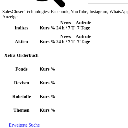
SalesCloser Technologies: Facebook, YouTube, Instagram, WhatsAp
Anzeige
News
Aufrufe
Indizes
Kurs
%
24 h / 7 T
7 Tage
News
Aufrufe
Aktien
Kurs
%
24 h / 7 T
7 Tage
Xetra-Orderbuch
Fonds
Kurs
%
Devisen
Kurs
%
Rohstoffe
Kurs
%
Themen
Kurs
%
Erweiterte Suche