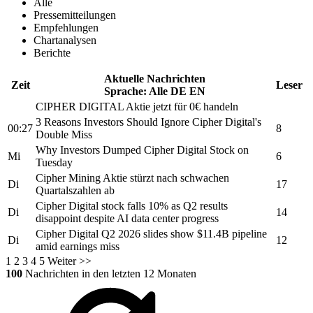
Alle
Pressemitteilungen
Empfehlungen
Chartanalysen
Berichte
Aktuelle Nachrichten
Zeit
Leser
Sprache:
Alle
DE
EN
CIPHER DIGITAL
Aktie jetzt für 0€ handeln
3 Reasons Investors Should Ignore
Cipher Digital's
00:27
8
Double Miss
Why Investors Dumped
Cipher Digital
Stock on
Mi
6
Tuesday
Cipher Mining
Aktie stürzt nach schwachen
Di
17
Quartalszahlen ab
Cipher Digital
stock falls 10% as Q2 results
Di
14
disappoint despite AI data center progress
Cipher Digital
Q2 2026 slides show $11.4B pipeline
Di
12
amid earnings miss
1
2
3
4
5
Weiter >>
100
Nachrichten in den letzten 12 Monaten