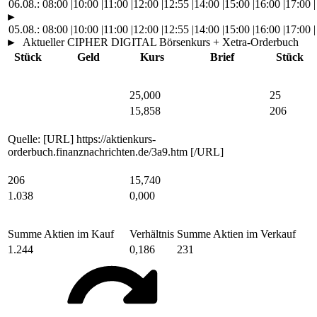
06.08.:
08:00
|
10:00
|
11:00
|
12:00
|
12:55
|
14:00
|
15:00
|
16:00
|
17:00
|
►
05.08.:
08:00
|
10:00
|
11:00
|
12:00
|
12:55
|
14:00
|
15:00
|
16:00
|
17:00
|
►
Aktueller CIPHER DIGITAL Börsenkurs + Xetra-Orderbuch
Stück
Geld
Kurs
Brief
Stück
25,000
25
15,858
206
Quelle: [URL] https://aktienkurs-
orderbuch.finanznachrichten.de/3a9.htm [/URL]
206
15,740
1.038
0,000
Summe Aktien im Kauf
Verhältnis
Summe Aktien im Verkauf
1.244
0,186
231