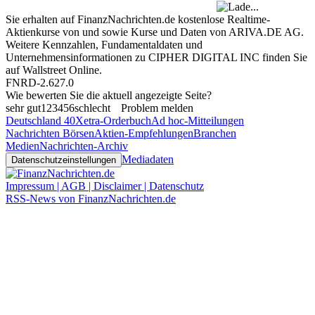
Sie erhalten auf FinanzNachrichten.de kostenlose Realtime-
Aktienkurse von
und
sowie Kurse und Daten von
ARIVA.DE AG
.
Weitere Kennzahlen, Fundamentaldaten und
Unternehmensinformationen zu CIPHER DIGITAL INC finden Sie
auf
Wallstreet Online
.
FNRD-2.627.0
Wie bewerten Sie die aktuell angezeigte Seite?
sehr gut
1
2
3
4
5
6
schlecht
Problem melden
Deutschland 40
Xetra-Orderbuch
Ad hoc-Mitteilungen
Nachrichten Börsen
Aktien-Empfehlungen
Branchen
Medien
Nachrichten-Archiv
Mediadaten
Datenschutzeinstellungen
Impressum | AGB | Disclaimer | Datenschutz
RSS-News von FinanzNachrichten.de