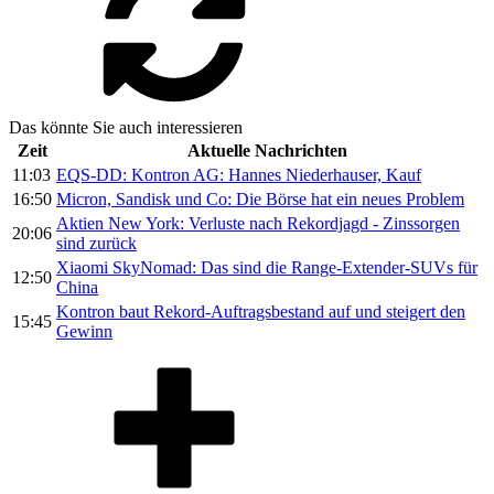
Das könnte Sie auch interessieren
Zeit
Aktuelle Nachrichten
11:03
EQS-DD: Kontron AG: Hannes Niederhauser, Kauf
16:50
Micron, Sandisk und Co: Die Börse hat ein neues Problem
Aktien New York: Verluste nach Rekordjagd - Zinssorgen
20:06
sind zurück
Xiaomi SkyNomad: Das sind die Range-Extender-SUVs für
12:50
China
Kontron baut Rekord-Auftragsbestand auf und steigert den
15:45
Gewinn