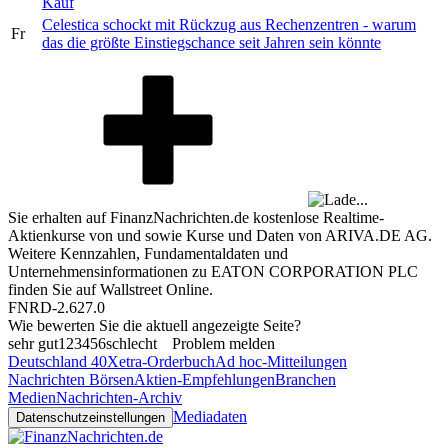
Kauf
Celestica schockt mit Rückzug aus Rechenzentren - warum
Fr
das die größte Einstiegschance seit Jahren sein könnte
Sie erhalten auf FinanzNachrichten.de kostenlose Realtime-
Aktienkurse von
und
sowie Kurse und Daten von
ARIVA.DE AG
.
Weitere Kennzahlen, Fundamentaldaten und
Unternehmensinformationen zu EATON CORPORATION PLC
finden Sie auf
Wallstreet Online
.
FNRD-2.627.0
Wie bewerten Sie die aktuell angezeigte Seite?
sehr gut
1
2
3
4
5
6
schlecht
Problem melden
Deutschland 40
Xetra-Orderbuch
Ad hoc-Mitteilungen
Nachrichten Börsen
Aktien-Empfehlungen
Branchen
Medien
Nachrichten-Archiv
Mediadaten
Datenschutzeinstellungen