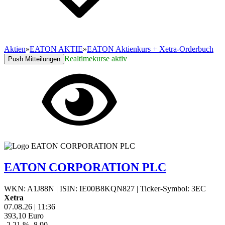
Aktien
»
EATON AKTIE
»
EATON Aktienkurs + Xetra-Orderbuch
Realtimekurse aktiv
Push Mitteilungen
EATON CORPORATION PLC
WKN: A1J88N
|
ISIN: IE00B8KQN827
|
Ticker-Symbol: 3EC
Xetra
07.08.26
|
11:36
393,10
Euro
-2,21 %
-8,90