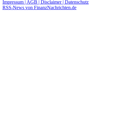
Impressum | AGB | Disclaimer | Datenschutz
RSS-News von FinanzNachrichten.de