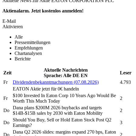
Aktuelle News zur Aktie EATON CORPORATION PLC
Aktienalarm. Jetzt kostenlos anmelden!
E-Mail
Aktivieren
Alle
Pressemitteilungen
Empfehlungen
Chartanalysen
Berichte
Aktuelle Nachrichten
Zeit
Leser
Sprache:
Alle
DE
EN
Fr
Dividendenbekanntmachungen (07.08.2026)
4.793
EATON
Aktie jetzt für 0€ handeln
$100 Invested In
Eaton Corp
10 Years Ago Would Be
Fr
2
Worth This Much Today
Dana plans $200M 2026 buybacks and targets
Do
2
$14B-$15B sales by 2030 with
Eaton
Mobility
Should You Buy, Sell or Hold
Eaton
Stock Post Q2
Do
3
Earnings?
Dana Q2 2026 slides: margins expand 270 bps,
Eaton
Do
2