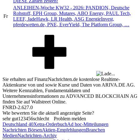
DIESE Zahlen zeigen!
ANLEIHEN-Woche KW32 - 2026: PANDION, Deutsche
Rohstoff, EPH Group, Mutares, ABO Energy, PAUL Tech,
Fr
LEEF, JadeHawk, LR Health, ASG EnergieInvest,
pferdewetten.de, PNE, EverYield, The Platform Group, …
Sie erhalten auf FinanzNachrichten.de kostenlose Realtime-
Aktienkurse von
und
sowie Kurse und Daten von
ARIVA.DE AG
.
Weitere Kennzahlen, Fundamentaldaten und
Unternehmensinformationen zu ADVANCED BLOCKCHAIN AG
finden Sie auf
Wallstreet Online
.
FNRD-2.627.0
Wie bewerten Sie die aktuell angezeigte Seite?
sehr gut
1
2
3
4
5
6
schlecht
Problem melden
Deutschland 40
Xetra-Orderbuch
Ad hoc-Mitteilungen
Nachrichten Börsen
Aktien-Empfehlungen
Branchen
Medien
Nachrichten-Archiv