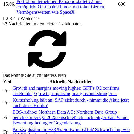
Portfoliounternehmen Panoptic startet v2 und
15.06.
696
ermöglicht On-Chain-Handel mit tokenisierten
Vermögenswerten wie SpaceX
1
2
3
4
5
Weiter >>
37
Nachrichten in den letzten 12 Monaten
Das könnte Sie auch interessieren
Zeit
Aktuelle Nachrichten
Growth and margins moving higher: GFT's Q2 confirms
Fr
accelerating growth, improving margins and stronger ...
Kurserholung hält an: SAP zieht durch - nimmt die Aktie jetzt
Fr
auch diese Hürde?
EQS-Adhoc: Northern Data AG: Northern Data Group
Fr
berichtet über Q2 2026 einschließlich nachteiliger Fair-Value-
Bewertung bedingter Gegenleistung
Kursexplosion um +33 %: Software ist tot? Schwachsinn, wie
Fr