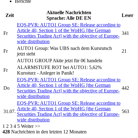
Berichte
Aktuelle Nachrichten
Zeit
Leser
Sprache:
Alle
DE
EN
EQS-PVR:
AUTO1 Group SE:
Release according to
Article 40, Section 1 of the WpHG [the German
Fr
341
Securities Trading Act] with the objective of Europe-
wide distribution
AUTO1 Group:
Was UBS nach dem Kursrutsch
Fr
21
jetzt sieht
AUTO1 GROUP
Aktie jetzt für 0€ handeln
ALARMSTUFE ROT bei
AUTO1:
5,62%
Fr
Kurssturz - Anleger in Panik!
EQS-PVR:
AUTO1 Group SE:
Release according to
Article 40, Section 1 of the WpHG [the German
Do
442
Securities Trading Act] with the objective of Europe-
wide distribution
EQS-PVR:
AUTO1 Group SE:
Release according to
Article 40, Section 1 of the WpHG [the German
31.07.
563
Securities Trading Act] with the objective of Europe-
wide distribution
1
2
3
4
5
Weiter >>
428
Nachrichten in den letzten 12 Monaten