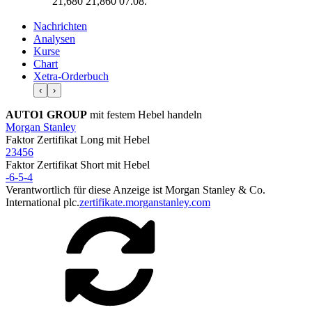
21,680
21,860
07.08.
Nachrichten
Analysen
Kurse
Chart
Xetra-Orderbuch
‹
›
AUTO1 GROUP
mit festem Hebel handeln
Morgan Stanley
Faktor Zertifikat
Long
mit Hebel
2
3
4
5
6
Faktor Zertifikat
Short
mit Hebel
-6
-5
-4
Verantwortlich für diese Anzeige ist Morgan Stanley & Co.
International plc.
zertifikate.morganstanley.com