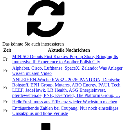
Das könnte Sie auch interessieren
Zeit
Aktuelle Nachrichten
MINISO Debuts First Kraków Pop-up Store, Bringing Its
Fr
Immersive IP Experience to Another Polish City
Alphabet, Cisco, Lufthansa, SpaceX, Zalando: Was Anleger
Fr
wissen müssen Video
ANLEIHEN-Woche KW32 - 2026: PANDION, Deutsche
Rohstoff, EPH Group, Mutares, ABO Energy, PAUL Tech,
Fr
LEEF, JadeHawk, LR Health, ASG EnergieInvest,
pferdewetten.de, PNE, EverYield, The Platform Group, …
Fr
HelloFresh muss aus Effizienz wieder Wachstum machen
Enttäuschende Zahlen bei Coupang: Nur noch einstelliges
Fr
Umsatzplus und hohe Verluste