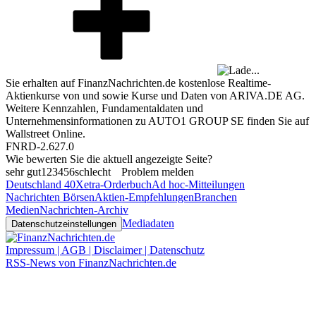
Sie erhalten auf FinanzNachrichten.de kostenlose Realtime-
Aktienkurse von
und
sowie Kurse und Daten von
ARIVA.DE AG
.
Weitere Kennzahlen, Fundamentaldaten und
Unternehmensinformationen zu AUTO1 GROUP SE finden Sie auf
Wallstreet Online
.
FNRD-2.627.0
Wie bewerten Sie die aktuell angezeigte Seite?
sehr gut
1
2
3
4
5
6
schlecht
Problem melden
Deutschland 40
Xetra-Orderbuch
Ad hoc-Mitteilungen
Nachrichten Börsen
Aktien-Empfehlungen
Branchen
Medien
Nachrichten-Archiv
Mediadaten
Datenschutzeinstellungen
Impressum | AGB | Disclaimer | Datenschutz
RSS-News von FinanzNachrichten.de