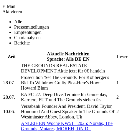
E-Mail
Aktivieren
Alle
Pressemitteilungen
Empfehlungen
Chartanalysen
Berichte
Aktuelle Nachrichten
Zeit
Leser
Sprache:
Alle
DE
EN
THE GROUNDS REAL ESTATE
DEVELOPMENT
Aktie jetzt für 0€ handeln
Prosecution 'Set
The Grounds'
For Kohberger's
28.07.
Bid To Withdraw Guilty Plea-Here's How:
1
Howard Blum
EA FC 27: Deep Dive-Termine für Gameplay,
28.07.
2
Karriere, FUT und
The Grounds
stehen fest
Versabank Founder And President, David Taylor,
10.06.
Honoured And Guest Speaker In
The Grounds
Of
2
Westminster Abbey, London, Uk
ANLEIHEN-Woche KW51 - 2025: Noratis,
The
Grounds,
Mutares, MOREH, DN Dt.