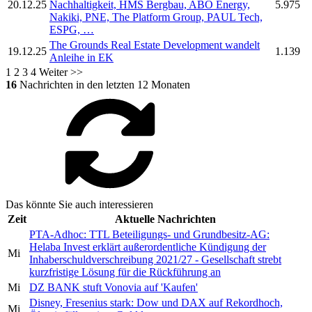
20.12.25
Nachhaltigkeit, HMS Bergbau, ABO Energy,
5.975
Nakiki, PNE, The Platform Group, PAUL Tech,
ESPG, …
The Grounds Real Estate Development
wandelt
19.12.25
1.139
Anleihe in EK
1
2
3
4
Weiter >>
16
Nachrichten in den letzten 12 Monaten
Das könnte Sie auch interessieren
Zeit
Aktuelle Nachrichten
PTA-Adhoc:
TTL Beteiligungs- und Grundbesitz-AG:
Helaba Invest erklärt außerordentliche Kündigung der
Mi
Inhaberschuldverschreibung 2021/27 - Gesellschaft strebt
kurzfristige Lösung für die Rückführung an
Mi
DZ BANK stuft Vonovia auf 'Kaufen'
Disney, Fresenius stark: Dow und DAX auf Rekordhoch,
Mi