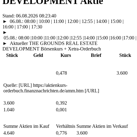
DEVELOPMENT Aktie
Stand:
06.08.2026 08:23:40
►
06.08.:
08:00
| 10:00 | 11:00 | 12:00 | 12:55 | 14:00 | 15:00 |
16:00 | 17:00 | 17:30
►
05.08.:
08:00
|
10:00
|
11:00
|
12:00
|
12:55
|
14:00
|
15:00
|
16:00
|
17:00
|
►
Aktueller THE GROUNDS REAL ESTATE
DEVELOPMENT Börsenkurs + Xetra-Orderbuch
Stück
Geld
Kurs
Brief
Stück
0,478
3.600
Quelle: [URL] https://aktienkurs-
orderbuch.finanznachrichten.de/amm.htm [/URL]
3.600
0,392
1.040
0,001
Summe Aktien im Kauf
Verhältnis
Summe Aktien im Verkauf
4.640
0,776
3.600