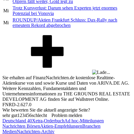
Ölpreis fällt weiter, Gold legt zu
Trotz Kursverlust: Darum sehen Experten jetzt enormes
Mi
Potenzial bei Vonovia
ROUNDUP/Aktien Frankfurt Schluss: Dax-Rally nach
Mi
erneutem Rekord abgebrochen
Sie erhalten auf FinanzNachrichten.de kostenlose Realtime-
Aktienkurse von
und
sowie Kurse und Daten von
ARIVA.DE AG
.
Weitere Kennzahlen, Fundamentaldaten und
Unternehmensinformationen zu THE GROUNDS REAL ESTATE
DEVELOPMENT AG finden Sie auf
Wallstreet Online
.
FNRD-2.627.0
Wie bewerten Sie die aktuell angezeigte Seite?
sehr gut
1
2
3
4
5
6
schlecht
Problem melden
Deutschland 40
Xetra-Orderbuch
Ad hoc-Mitteilungen
Nachrichten Börsen
Aktien-Empfehlungen
Branchen
Medien
Nachrichten-Archiv