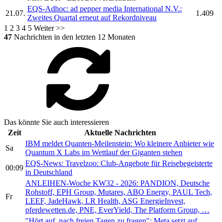
EQS-Adhoc:
ad pepper media International N.V.:
21.07.
1.409
Zweites Quartal erneut auf Rekordniveau
1
2
3
4
5
Weiter >>
47
Nachrichten in den letzten 12 Monaten
Das könnte Sie auch interessieren
Zeit
Aktuelle Nachrichten
IBM meldet Quanten-Meilenstein: Wo kleinere Anbieter wie
Sa
Quantum X Labs im Wettlauf der Giganten stehen
EQS-News: Travelzoo: Club-Angebote für Reisebegeisterte
00:09
in Deutschland
ANLEIHEN-Woche KW32 - 2026: PANDION, Deutsche
Rohstoff, EPH Group, Mutares, ABO Energy, PAUL Tech,
Fr
LEEF, JadeHawk, LR Health, ASG EnergieInvest,
pferdewetten.de, PNE, EverYield, The Platform Group, …
"Hört auf, nach freien Tagen zu fragen": Meta setzt auf