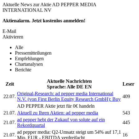
Aktuelle News zur Aktie AD PEPPER MEDIA
INTERNATIONAL NV
Aktienalarm. Jetzt kostenlos anmelden!
E-Mail
Aktivieren
Alle
Pressemitteilungen
Empfehlungen
Chartanalysen
Berichte
Aktuelle Nachrichten
Zeit
Leser
Sprache:
Alle
DE
EN
Original-Research:
ad pepper media International
22.07.
409
N.V.
(von First Berlin Equity Research GmbH): Buy
AD PEPPER
Aktie jetzt für 0€ handeln
21.07.
Aktuell zu Ihren Aktien:
ad pepper media
543
ad pepper
hebt der Zukauf von solute auf ein
21.07.
445
Rekordquartal
ad pepper media:
Q2-Umsatz steigt um 54% auf 17,1
21.07.
16
Mio. EUR - EBITDA verdreifacht