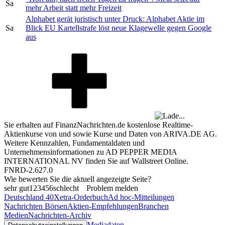
Sa
mehr Arbeit statt mehr Freizeit
Alphabet gerät juristisch unter Druck: Alphabet Aktie im
Sa
Blick EU Kartellstrafe löst neue Klagewelle gegen Google
aus
Sie erhalten auf FinanzNachrichten.de kostenlose Realtime-
Aktienkurse von
und
sowie Kurse und Daten von
ARIVA.DE AG
.
Weitere Kennzahlen, Fundamentaldaten und
Unternehmensinformationen zu AD PEPPER MEDIA
INTERNATIONAL NV finden Sie auf
Wallstreet Online
.
FNRD-2.627.0
Wie bewerten Sie die aktuell angezeigte Seite?
sehr gut
1
2
3
4
5
6
schlecht
Problem melden
Deutschland 40
Xetra-Orderbuch
Ad hoc-Mitteilungen
Nachrichten Börsen
Aktien-Empfehlungen
Branchen
Medien
Nachrichten-Archiv
Mediadaten