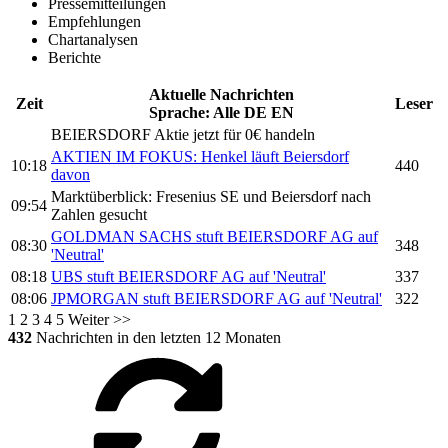
Pressemitteilungen
Empfehlungen
Chartanalysen
Berichte
Aktuelle Nachrichten
Zeit
Leser
Sprache:
Alle
DE
EN
BEIERSDORF
Aktie jetzt für 0€ handeln
AKTIEN IM FOKUS: Henkel läuft
Beiersdorf
10:18
440
davon
Marktüberblick: Fresenius SE und
Beiersdorf
nach
09:54
Zahlen gesucht
GOLDMAN SACHS stuft
BEIERSDORF AG
auf
08:30
348
'Neutral'
08:18
UBS stuft
BEIERSDORF AG
auf 'Neutral'
337
08:06
JPMORGAN stuft
BEIERSDORF AG
auf 'Neutral'
322
1
2
3
4
5
Weiter >>
432
Nachrichten in den letzten 12 Monaten