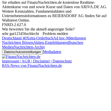
Sie erhalten auf FinanzNachrichten.de kostenlose Realtime-
Aktienkurse von
und
sowie Kurse und Daten von
ARIVA.DE AG
.
Weitere Kennzahlen, Fundamentaldaten und
Unternehmensinformationen zu BEIERSDORF AG finden Sie auf
Wallstreet Online
.
FNRD-2.627.0
Wie bewerten Sie die aktuell angezeigte Seite?
sehr gut
1
2
3
4
5
6
schlecht
Problem melden
Deutschland 40
Xetra-Orderbuch
Ad hoc-Mitteilungen
Nachrichten Börsen
Aktien-Empfehlungen
Branchen
Medien
Nachrichten-Archiv
Mediadaten
Datenschutzeinstellungen
Impressum | AGB | Disclaimer | Datenschutz
RSS-News von FinanzNachrichten.de