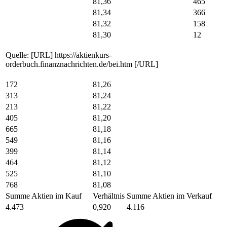
81,36
465
81,34
366
81,32
158
81,30
12
Quelle: [URL] https://aktienkurs-
orderbuch.finanznachrichten.de/bei.htm [/URL]
254
81,26
349
81,24
213
81,22
405
81,20
665
81,18
549
81,16
399
81,14
464
81,12
525
81,10
768
81,08
Summe Aktien im Kauf
Verhältnis
Summe Aktien im Verkauf
4.591
0,897
4.116