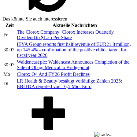
Das könnte Sie auch interessieren
Zeit
Aktuelle Nachrichten
The Clorox Company: Clorox Increases Quarterly
Fr
Dividend to $1.25 Per Share
IEVA Group reports first-half revenue of EUR21.8 million,
30.07.
up 145.4% - confirmation of the positive ebitda target for
fiscal year 2026
Waldencast plc: Waldencast Announces Completion of the
30.07.
Sale of Obagi Medical to Bridgepoint
Mo
Clorox Q4 And FY26 Profit Declines
LR Health & Beauty bestätigt vorläufige Zahlen 2025:
Di
EBITDA reported von 16,5 Mio. Euro