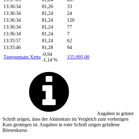
13:36:34
81,26
33
13:36:34
81,24
24
13:36:34
81,24
120
13:36:34
81,24
77
13:36:34
81,24
7
13:35:57
81,24
62
13:35:46
81,28
94
-0,94
Tagesumsatz Xetra
155.095,00
-1,14 %
Angaben in
grüner
Schrift zeigen, dass der Aktienkurs im Vergleich zum vorherigen
Kurs gestiegen ist. Angaben in
roter
Schrift zeigen gefallene
Börsenkurse.