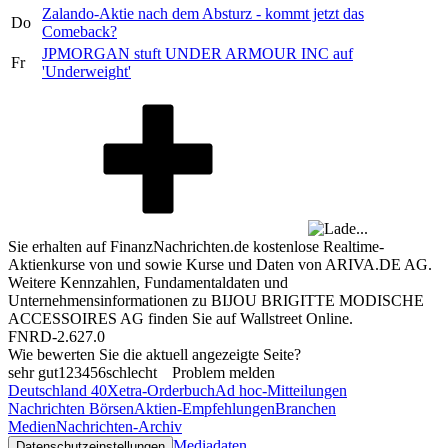
Zalando-Aktie nach dem Absturz - kommt jetzt das
Do
Comeback?
JPMORGAN stuft UNDER ARMOUR INC auf
Fr
'Underweight'
Sie erhalten auf FinanzNachrichten.de kostenlose Realtime-
Aktienkurse von
und
sowie Kurse und Daten von
ARIVA.DE AG
.
Weitere Kennzahlen, Fundamentaldaten und
Unternehmensinformationen zu BIJOU BRIGITTE MODISCHE
ACCESSOIRES AG finden Sie auf
Wallstreet Online
.
FNRD-2.627.0
Wie bewerten Sie die aktuell angezeigte Seite?
sehr gut
1
2
3
4
5
6
schlecht
Problem melden
Deutschland 40
Xetra-Orderbuch
Ad hoc-Mitteilungen
Nachrichten Börsen
Aktien-Empfehlungen
Branchen
Medien
Nachrichten-Archiv
Mediadaten
Datenschutzeinstellungen