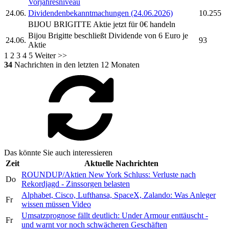
Vorjahresniveau
24.06.
Dividendenbekanntmachungen (24.06.2026)
10.255
BIJOU BRIGITTE
Aktie jetzt für 0€ handeln
Bijou Brigitte
beschließt Dividende von 6 Euro je
24.06.
93
Aktie
1
2
3
4
5
Weiter >>
34
Nachrichten in den letzten 12 Monaten
Das könnte Sie auch interessieren
Zeit
Aktuelle Nachrichten
ROUNDUP/Aktien New York Schluss: Verluste nach
Do
Rekordjagd - Zinssorgen belasten
Alphabet, Cisco, Lufthansa, SpaceX, Zalando: Was Anleger
Fr
wissen müssen Video
Umsatzprognose fällt deutlich: Under Armour enttäuscht -
Fr
und warnt vor noch schwächeren Geschäften