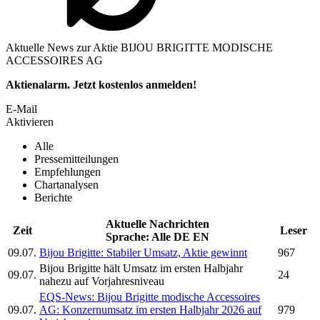
Aktuelle News zur Aktie BIJOU BRIGITTE MODISCHE
ACCESSOIRES AG
Aktienalarm. Jetzt kostenlos anmelden!
E-Mail
Aktivieren
Alle
Pressemitteilungen
Empfehlungen
Chartanalysen
Berichte
Aktuelle Nachrichten
Zeit
Leser
Sprache:
Alle
DE
EN
09.07.
Bijou Brigitte:
Stabiler Umsatz, Aktie gewinnt
967
Bijou Brigitte
hält Umsatz im ersten Halbjahr
09.07.
24
nahezu auf Vorjahresniveau
EQS-News:
Bijou Brigitte modische Accessoires
09.07.
AG:
Konzernumsatz im ersten Halbjahr 2026 auf
979