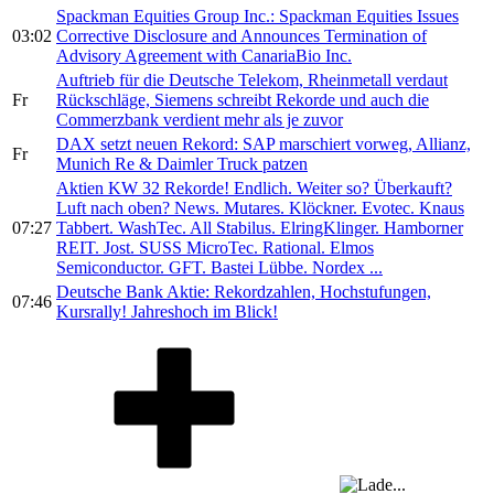
Spackman Equities Group Inc.: Spackman Equities Issues
03:02
Corrective Disclosure and Announces Termination of
Advisory Agreement with CanariaBio Inc.
Auftrieb für die Deutsche Telekom, Rheinmetall verdaut
Fr
Rückschläge, Siemens schreibt Rekorde und auch die
Commerzbank verdient mehr als je zuvor
DAX setzt neuen Rekord: SAP marschiert vorweg, Allianz,
Fr
Munich Re & Daimler Truck patzen
Aktien KW 32 Rekorde! Endlich. Weiter so? Überkauft?
Luft nach oben? News. Mutares. Klöckner. Evotec. Knaus
07:27
Tabbert. WashTec. All Stabilus. ElringKlinger. Hamborner
REIT. Jost. SUSS MicroTec. Rational. Elmos
Semiconductor. GFT. Bastei Lübbe. Nordex ...
Deutsche Bank Aktie: Rekordzahlen, Hochstufungen,
07:46
Kursrally! Jahreshoch im Blick!