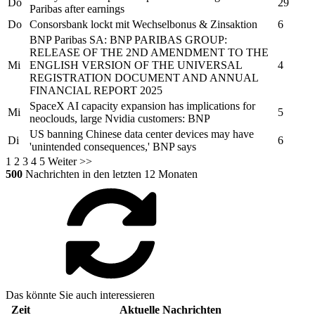
Do
29
Paribas
after earnings
Do
Consorsbank
lockt mit Wechselbonus & Zinsaktion
6
BNP Paribas SA:
BNP PARIBAS
GROUP:
RELEASE OF THE 2ND AMENDMENT TO THE
Mi
ENGLISH VERSION OF THE UNIVERSAL
4
REGISTRATION DOCUMENT AND ANNUAL
FINANCIAL REPORT 2025
SpaceX AI capacity expansion has implications for
Mi
5
neoclouds, large Nvidia customers:
BNP
US banning Chinese data center devices may have
Di
6
'unintended consequences,'
BNP
says
1
2
3
4
5
Weiter >>
500
Nachrichten in den letzten 12 Monaten
Das könnte Sie auch interessieren
Zeit
Aktuelle Nachrichten