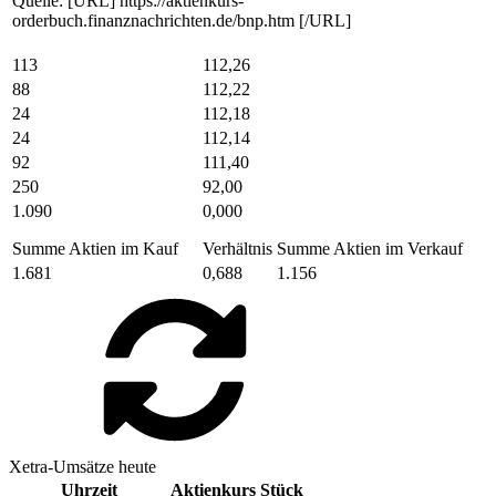
Quelle: [URL] https://aktienkurs-
orderbuch.finanznachrichten.de/bnp.htm [/URL]
113
112,26
88
112,22
24
112,18
24
112,14
92
111,40
250
92,00
1.090
0,000
Summe Aktien im Kauf
Verhältnis
Summe Aktien im Verkauf
1.681
0,688
1.156
Xetra-Umsätze heute
Uhrzeit
Aktienkurs
Stück