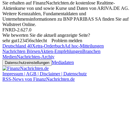
Sie erhalten auf FinanzNachrichten.de kostenlose Realtime-
Aktienkurse von
und
sowie Kurse und Daten von
ARIVA.DE AG
.
Weitere Kennzahlen, Fundamentaldaten und
Unternehmensinformationen zu BNP PARIBAS SA finden Sie auf
Wallstreet Online
.
FNRD-2.627.0
Wie bewerten Sie die aktuell angezeigte Seite?
sehr gut
1
2
3
4
5
6
schlecht
Problem melden
Deutschland 40
Xetra-Orderbuch
Ad hoc-Mitteilungen
Nachrichten Börsen
Aktien-Empfehlungen
Branchen
Medien
Nachrichten-Archiv
Mediadaten
Datenschutzeinstellungen
Impressum | AGB | Disclaimer | Datenschutz
RSS-News von FinanzNachrichten.de