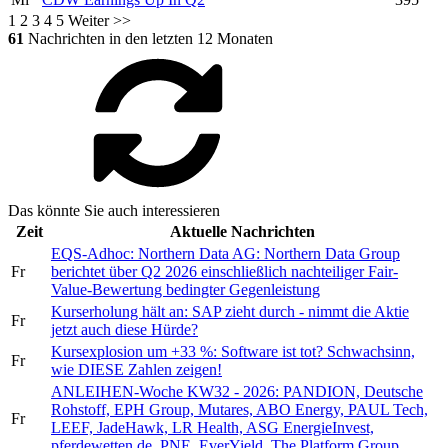
1
2
3
4
5
Weiter >>
61
Nachrichten in den letzten 12 Monaten
Das könnte Sie auch interessieren
Zeit
Aktuelle Nachrichten
EQS-Adhoc: Northern Data AG: Northern Data Group
Fr
berichtet über Q2 2026 einschließlich nachteiliger Fair-
Value-Bewertung bedingter Gegenleistung
Kurserholung hält an: SAP zieht durch - nimmt die Aktie
Fr
jetzt auch diese Hürde?
Kursexplosion um +33 %: Software ist tot? Schwachsinn,
Fr
wie DIESE Zahlen zeigen!
ANLEIHEN-Woche KW32 - 2026: PANDION, Deutsche
Rohstoff, EPH Group, Mutares, ABO Energy, PAUL Tech,
Fr
LEEF, JadeHawk, LR Health, ASG EnergieInvest,
pferdewetten.de, PNE, EverYield, The Platform Group, …