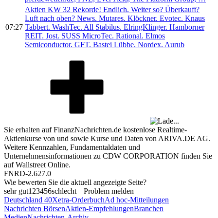
Aktien KW 32 Rekorde! Endlich. Weiter so? Überkauft?
Luft nach oben? News. Mutares. Klöckner. Evotec. Knaus
07:27
Tabbert. WashTec. All Stabilus. ElringKlinger. Hamborner
REIT. Jost. SUSS MicroTec. Rational. Elmos
Semiconductor. GFT. Bastei Lübbe. Nordex. Aurub
Sie erhalten auf FinanzNachrichten.de kostenlose Realtime-
Aktienkurse von
und
sowie Kurse und Daten von
ARIVA.DE AG
.
Weitere Kennzahlen, Fundamentaldaten und
Unternehmensinformationen zu CDW CORPORATION finden Sie
auf
Wallstreet Online
.
FNRD-2.627.0
Wie bewerten Sie die aktuell angezeigte Seite?
sehr gut
1
2
3
4
5
6
schlecht
Problem melden
Deutschland 40
Xetra-Orderbuch
Ad hoc-Mitteilungen
Nachrichten Börsen
Aktien-Empfehlungen
Branchen
Medien
Nachrichten-Archiv