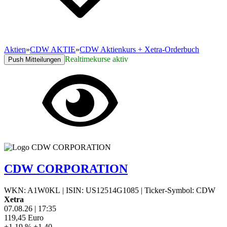
Aktien
»
CDW AKTIE
»
CDW Aktienkurs + Xetra-Orderbuch
Realtimekurse aktiv
Push Mitteilungen
CDW CORPORATION
WKN: A1W0KL
|
ISIN: US12514G1085
|
Ticker-Symbol: CDW
Xetra
07.08.26
|
17:35
119,45
Euro
+1,19 %
+1,40