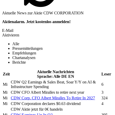
Aktuelle News zur Aktie CDW CORPORATION
Aktienalarm. Jetzt kostenlos anmelden!
E-Mail
Aktivieren
Alle
Pressemitteilungen
Empfehlungen
Chartanalysen
Berichte
Aktuelle Nachrichten
Zeit
Leser
Sprache:
Alle
DE
EN
CDW
Q2 Earnings & Sales Beat, Soar Y/Y on AI &
Mi
6
Infrastructure Spending
Mi
CDW
CFO Albert Miralles to retire next year
3
Mi
CDW Corp.
CFO Albert Miralles To Retire In 2027
324
Mi
CDW Corporation
declares $0.63 dividend
4
CDW
Aktie jetzt für 0€ handeln
Mi
CDW
Earnings Up In Q2
395