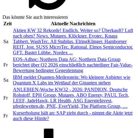
Das könnte Sie auch interessieren
Zeit
Aktuelle Nachrichten
Aktien KW 32 Rekorde! Endlich. Weiter so? Überkauft? Luft
nach oben? News. Mutares. Klöckner. Evotec. Knaus
Sa
Tabbert. WashTec. All Stabilus. ElringKlinger. Hamborner
REIT. Jost. SUSS MicroTec. Rational. Elmos Semiconductor.
GFT. Bastei Lübbe. Nordex ...
EQS-Adhoc: Northern Data AG: Northern Data Group
Fr
berichtet über Q2 2026 einschließlich nachteiliger Fair-Value-
Bewertung bedingter Gegenleistung
IBM meldet Quanten-Meilenstein: Wo kleinere Anbieter wie
Sa
Quantum X Labs im Wettlauf der Giganten stehen
ANLEIHEN-Woche KW32 - 2026: PANDION, Deutsche
Rohstoff, EPH Group, Mutares, ABO Energy, PAUL Tech,
Fr
LEEF, JadeHawk, LR Health, ASG EnergieInvest,
pferdewetten.de, PNE, EverYield, The Platform Group, …
Kurserholung hält an: SAP zieht durch - nimmt die Aktie jetzt
Fr
auch diese Hürde?