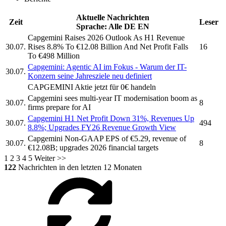
Aktuelle Nachrichten
Zeit
Leser
Sprache:
Alle
DE
EN
Capgemini
Raises 2026 Outlook As H1 Revenue
30.07.
Rises 8.8% To €12.08 Billion And Net Profit Falls
16
To €498 Million
Capgemini:
Agentic AI im Fokus - Warum der IT-
30.07.
Konzern seine Jahresziele neu definiert
CAPGEMINI
Aktie jetzt für 0€ handeln
Capgemini sees
multi-year IT modernisation boom as
30.07.
8
firms prepare for AI
Capgemini
H1 Net Profit Down 31%, Revenues Up
30.07.
494
8.8%; Upgrades FY26 Revenue Growth View
Capgemini
Non-GAAP EPS of €5.29, revenue of
30.07.
8
€12.08B; upgrades 2026 financial targets
1
2
3
4
5
Weiter >>
122
Nachrichten in den letzten 12 Monaten