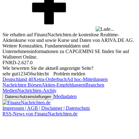
Sie erhalten auf FinanzNachrichten.de kostenlose Realtime-
Aktienkurse von
und
sowie Kurse und Daten von
ARIVA.DE AG
.
Weitere Kennzahlen, Fundamentaldaten und
Unternehmensinformationen zu CAPGEMINI SE finden Sie auf
Wallstreet Online
.
FNRD-2.627.0
Wie bewerten Sie die aktuell angezeigte Seite?
sehr gut
1
2
3
4
5
6
schlecht
Problem melden
Deutschland 40
Xetra-Orderbuch
Ad hoc-Mitteilungen
Nachrichten Börsen
Aktien-Empfehlungen
Branchen
Medien
Nachrichten-Archiv
Mediadaten
Datenschutzeinstellungen
Impressum | AGB | Disclaimer | Datenschutz
RSS-News von FinanzNachrichten.de