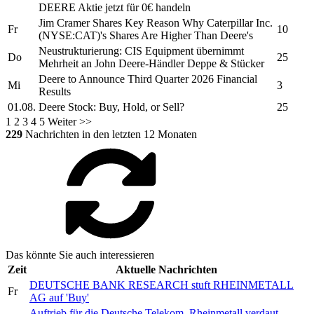
DEERE
Aktie jetzt für 0€ handeln
Jim Cramer Shares Key Reason Why Caterpillar Inc.
Fr
10
(NYSE:CAT)'s Shares Are Higher Than
Deere's
Neustrukturierung: CIS Equipment übernimmt
Do
25
Mehrheit an
John Deere-
Händler Deppe & Stücker
Deere
to Announce Third Quarter 2026 Financial
Mi
3
Results
01.08.
Deere
Stock: Buy, Hold, or Sell?
25
1
2
3
4
5
Weiter >>
229
Nachrichten in den letzten 12 Monaten
Das könnte Sie auch interessieren
Zeit
Aktuelle Nachrichten
DEUTSCHE BANK RESEARCH stuft RHEINMETALL
Fr
AG auf 'Buy'
Auftrieb für die Deutsche Telekom, Rheinmetall verdaut