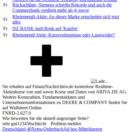
Fr
Rückschläge, Siemens schreibt Rekorde und auch die
Commerzbank verdient mehr als je zuvor
Rheinmetall-Aktie: An dieser Marke entscheidet sich jetzt
Fr
alles
Fr
DZ BANK stuft Renk auf 'Kaufen'
Fr
Rheinmetall Aktie: Kursverdopplung oder Langweiler?
Sie erhalten auf FinanzNachrichten.de kostenlose Realtime-
Aktienkurse von
und
sowie Kurse und Daten von
ARIVA.DE AG
.
Weitere Kennzahlen, Fundamentaldaten und
Unternehmensinformationen zu DEERE & COMPANY finden Sie
auf
Wallstreet Online
.
FNRD-2.627.0
Wie bewerten Sie die aktuell angezeigte Seite?
sehr gut
1
2
3
4
5
6
schlecht
Problem melden
Deutschland 40
Xetra-Orderbuch
Ad hoc-Mitteilungen