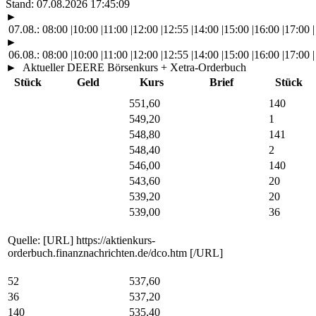
Stand:
07.08.2026 17:45:09
►
07.08.:
08:00
|
10:00
|
11:00
|
12:00
|
12:55
|
14:00
|
15:00
|
16:00
|
17:00
|
►
06.08.:
08:00
|
10:00
|
11:00
|
12:00
|
12:55
|
14:00
|
15:00
|
16:00
|
17:00
|
►
Aktueller DEERE Börsenkurs + Xetra-Orderbuch
Stück
Geld
Kurs
Brief
Stück
551,60
140
549,20
1
548,80
141
548,40
2
546,00
140
543,60
20
539,20
20
539,00
36
Quelle: [URL] https://aktienkurs-
orderbuch.finanznachrichten.de/dco.htm [/URL]
52
537,60
36
537,20
140
535,40