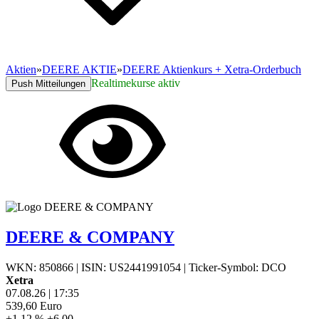
Aktien
»
DEERE AKTIE
»
DEERE Aktienkurs + Xetra-Orderbuch
Realtimekurse aktiv
Push Mitteilungen
DEERE & COMPANY
WKN: 850866
|
ISIN: US2441991054
|
Ticker-Symbol: DCO
Xetra
07.08.26
|
17:35
539,60
Euro
+1,12 %
+6,00