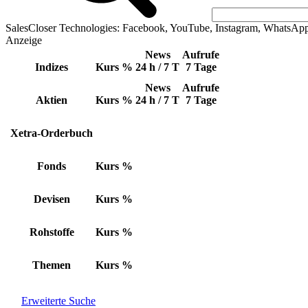
SalesCloser Technologies: Facebook, YouTube, Instagram, WhatsAp
Anzeige
News
Aufrufe
Indizes
Kurs
%
24 h / 7 T
7 Tage
News
Aufrufe
Aktien
Kurs
%
24 h / 7 T
7 Tage
Xetra-Orderbuch
Fonds
Kurs
%
Devisen
Kurs
%
Rohstoffe
Kurs
%
Themen
Kurs
%
Erweiterte Suche