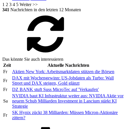
1
2
3
4
5
Weiter >>
341
Nachrichten in den letzten 12 Monaten
Das könnte Sie auch interessieren
Zeit
Aktuelle Nachrichten
Fr
Aktien New York: Arbeitsmarktdaten stützen die Börsen
DAX mit Wochengewinn: US-Jobdaten als Turbo: Wall
Fr
Street und DAX steigen, Gold glänzt
Fr
DZ BANK stuft Suss MicroTec auf 'Verkaufen'
NVIDIA baut KI Infrastruktur weiter aus: NVIDIA Aktie vor
Sa
neuem Schub Milliarden Investment in Lancium stärkt KI
Strategie
SK Hynix zückt 38 Milliarden: Müssen Micron-Aktionäre
Fr
zittern?