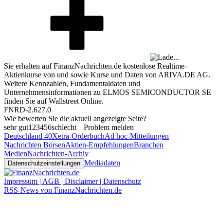
Sie erhalten auf FinanzNachrichten.de kostenlose Realtime-
Aktienkurse von
und
sowie Kurse und Daten von
ARIVA.DE AG
.
Weitere Kennzahlen, Fundamentaldaten und
Unternehmensinformationen zu ELMOS SEMICONDUCTOR SE
finden Sie auf
Wallstreet Online
.
FNRD-2.627.0
Wie bewerten Sie die aktuell angezeigte Seite?
sehr gut
1
2
3
4
5
6
schlecht
Problem melden
Deutschland 40
Xetra-Orderbuch
Ad hoc-Mitteilungen
Nachrichten Börsen
Aktien-Empfehlungen
Branchen
Medien
Nachrichten-Archiv
Mediadaten
Datenschutzeinstellungen
Impressum | AGB | Disclaimer | Datenschutz
RSS-News von FinanzNachrichten.de