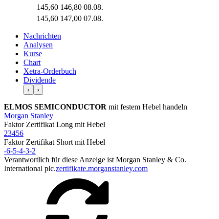
145,60
146,80
08.08.
145,60
147,00
07.08.
Nachrichten
Analysen
Kurse
Chart
Xetra-Orderbuch
Dividende
‹
›
ELMOS SEMICONDUCTOR
mit festem Hebel handeln
Morgan Stanley
Faktor Zertifikat
Long
mit Hebel
2
3
4
5
6
Faktor Zertifikat
Short
mit Hebel
-6
-5
-4
-3
-2
Verantwortlich für diese Anzeige ist Morgan Stanley & Co.
International plc.
zertifikate.morganstanley.com