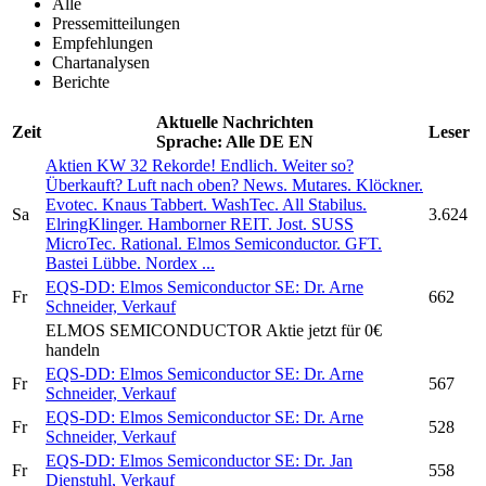
Alle
Pressemitteilungen
Empfehlungen
Chartanalysen
Berichte
Aktuelle Nachrichten
Zeit
Leser
Sprache:
Alle
DE
EN
Aktien KW 32 Rekorde! Endlich. Weiter so?
Überkauft? Luft nach oben? News. Mutares. Klöckner.
Evotec. Knaus Tabbert. WashTec. All Stabilus.
Sa
3.624
ElringKlinger. Hamborner REIT. Jost. SUSS
MicroTec. Rational.
Elmos Semiconductor.
GFT.
Bastei Lübbe. Nordex ...
EQS-DD:
Elmos Semiconductor SE:
Dr. Arne
Fr
662
Schneider, Verkauf
ELMOS SEMICONDUCTOR
Aktie jetzt für 0€
handeln
EQS-DD:
Elmos Semiconductor SE:
Dr. Arne
Fr
567
Schneider, Verkauf
EQS-DD:
Elmos Semiconductor SE:
Dr. Arne
Fr
528
Schneider, Verkauf
EQS-DD:
Elmos Semiconductor SE:
Dr. Jan
Fr
558
Dienstuhl, Verkauf