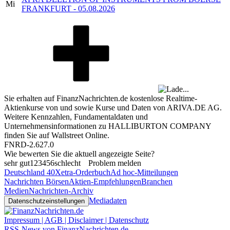
Mi
FRANKFURT - 05.08.2026
Sie erhalten auf FinanzNachrichten.de kostenlose Realtime-
Aktienkurse von
und
sowie Kurse und Daten von
ARIVA.DE AG
.
Weitere Kennzahlen, Fundamentaldaten und
Unternehmensinformationen zu HALLIBURTON COMPANY
finden Sie auf
Wallstreet Online
.
FNRD-2.627.0
Wie bewerten Sie die aktuell angezeigte Seite?
sehr gut
1
2
3
4
5
6
schlecht
Problem melden
Deutschland 40
Xetra-Orderbuch
Ad hoc-Mitteilungen
Nachrichten Börsen
Aktien-Empfehlungen
Branchen
Medien
Nachrichten-Archiv
Mediadaten
Datenschutzeinstellungen
Impressum | AGB | Disclaimer | Datenschutz
RSS-News von FinanzNachrichten.de