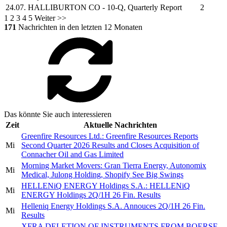
24.07.
HALLIBURTON CO
- 10-Q, Quarterly Report
2
1
2
3
4
5
Weiter >>
171
Nachrichten in den letzten 12 Monaten
Das könnte Sie auch interessieren
Zeit
Aktuelle Nachrichten
Greenfire Resources Ltd.: Greenfire Resources Reports
Mi
Second Quarter 2026 Results and Closes Acquisition of
Connacher Oil and Gas Limited
Morning Market Movers: Gran Tierra Energy, Autonomix
Mi
Medical, Julong Holding, Shopify See Big Swings
HELLENiQ ENERGY Holdings S.A.: HELLENiQ
Mi
ENERGY Holdings 2Q/1H 26 Fin. Results
Helleniq Energy Holdings S.A. Annouces 2Q/1H 26 Fin.
Mi
Results
XFRA DELETION OF INSTRUMENTS FROM BOERSE