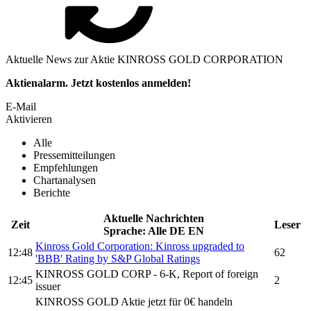
Aktuelle News zur Aktie KINROSS GOLD CORPORATION
Aktienalarm. Jetzt kostenlos anmelden!
E-Mail
Aktivieren
Alle
Pressemitteilungen
Empfehlungen
Chartanalysen
Berichte
Aktuelle Nachrichten
Zeit
Leser
Sprache:
Alle
DE
EN
Kinross Gold Corporation:
Kinross
upgraded to
12:48
62
'BBB' Rating by S&P Global Ratings
KINROSS GOLD CORP
- 6-K, Report of foreign
12:45
2
issuer
KINROSS GOLD
Aktie jetzt für 0€ handeln