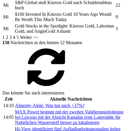
S&P Global stuft
Kinross Gold
nach Schuldenabbau
Mi
22
hoch
$100 Invested In
Kinross Gold
10 Years Ago Would
Mi
9
Be Worth This Much Today
Gold Stocks in the Spotlight:
Kinross Gold,
Lahontan
Mi
3
Gold, and AngloGold Ashanti
1
2
3
4
5
Weiter >>
158
Nachrichten in den letzten 12 Monaten
Das könnte Sie auch interessieren
Zeit
Aktuelle Nachrichten
14:10
Almonty-Aktie: Was tun nach +37%?
MAX Power beginnt mit der zweiten Validierungsbohrung
14:05
bei Lawson mit der Absicht Kanadas erste Lagerstätte für
Natürlichen Wasserstoff besser zu lokalisieren
Hi-View identifiziert fünf Aufladbarkeitsanomalien hoher