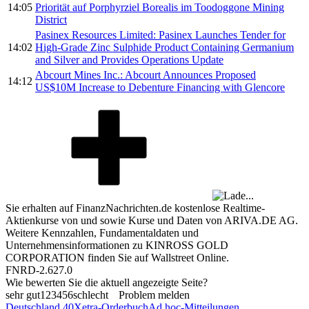
14:05
Priorität auf Porphyrziel Borealis im Toodoggone Mining
District
Pasinex Resources Limited: Pasinex Launches Tender for
14:02
High-Grade Zinc Sulphide Product Containing Germanium
and Silver and Provides Operations Update
Abcourt Mines Inc.: Abcourt Announces Proposed
14:12
US$10M Increase to Debenture Financing with Glencore
Sie erhalten auf FinanzNachrichten.de kostenlose Realtime-
Aktienkurse von
und
sowie Kurse und Daten von
ARIVA.DE AG
.
Weitere Kennzahlen, Fundamentaldaten und
Unternehmensinformationen zu KINROSS GOLD
CORPORATION finden Sie auf
Wallstreet Online
.
FNRD-2.627.0
Wie bewerten Sie die aktuell angezeigte Seite?
sehr gut
1
2
3
4
5
6
schlecht
Problem melden
Deutschland 40
Xetra-Orderbuch
Ad hoc-Mitteilungen