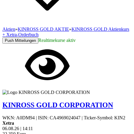
Aktien
»
KINROSS GOLD AKTIE
»
KINROSS GOLD Aktienkurs
+ Xetra-Orderbuch
Realtimekurse aktiv
Push Mitteilungen
KINROSS GOLD CORPORATION
WKN: A0DM94
|
ISIN: CA4969024047
|
Ticker-Symbol: KIN2
Xetra
06.08.26
|
14:11
22,350
Euro