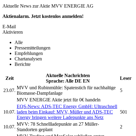
Aktuelle News zur Aktie MVV ENERGIE AG
Aktienalarm. Jetzt kostenlos anmelden!
E-Mail
Aktivieren
Alle
Pressemitteilungen
Empfehlungen
Chartanalysen
Berichte
Aktuelle Nachrichten
Zeit
Leser
Sprache:
Alle
DE
EN
MVV
und Rubinmühle: Spatenstich für nachhaltige
23.07.
5
Biomasse-Dampfanlage
MVV ENERGIE
Aktie jetzt für 0€ handeln
EQS-News: ADS-TEC Energy GmbH: Ultraschnell
10.07.
laden beim Einkauf:
MVV,
Müller und ADS-TEC
501
Energy bringen weitere Ladepunkte ans Netz
MVV:
78 Schnellladepunkte an 27 Müller-
10.07.
2
Standorten geplant