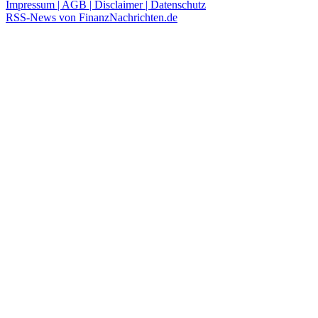
Impressum | AGB | Disclaimer | Datenschutz
RSS-News von FinanzNachrichten.de