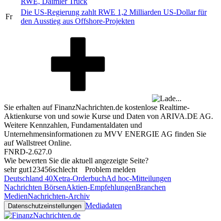
RWE, Daimler Truck
Die US-Regierung zahlt RWE 1,2 Milliarden US-Dollar für
Fr
den Ausstieg aus Offshore-Projekten
Sie erhalten auf FinanzNachrichten.de kostenlose Realtime-
Aktienkurse von
und
sowie Kurse und Daten von
ARIVA.DE AG
.
Weitere Kennzahlen, Fundamentaldaten und
Unternehmensinformationen zu MVV ENERGIE AG finden Sie
auf
Wallstreet Online
.
FNRD-2.627.0
Wie bewerten Sie die aktuell angezeigte Seite?
sehr gut
1
2
3
4
5
6
schlecht
Problem melden
Deutschland 40
Xetra-Orderbuch
Ad hoc-Mitteilungen
Nachrichten Börsen
Aktien-Empfehlungen
Branchen
Medien
Nachrichten-Archiv
Mediadaten
Datenschutzeinstellungen