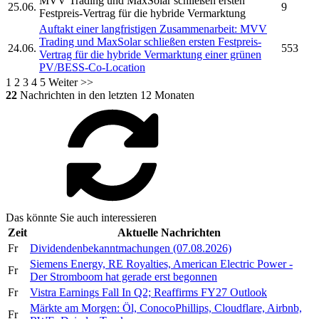
MVV Trading
und MaxSolar schließen ersten
25.06.
9
Festpreis-Vertrag für die hybride Vermarktung
Auftakt einer langfristigen Zusammenarbeit:
MVV
Trading
und MaxSolar schließen ersten Festpreis-
24.06.
553
Vertrag für die hybride Vermarktung einer grünen
PV/BESS-Co-Location
1
2
3
4
5
Weiter >>
22
Nachrichten in den letzten 12 Monaten
Das könnte Sie auch interessieren
Zeit
Aktuelle Nachrichten
Fr
Dividendenbekanntmachungen (07.08.2026)
Siemens Energy, RE Royalties, American Electric Power -
Fr
Der Stromboom hat gerade erst begonnen
Fr
Vistra Earnings Fall In Q2; Reaffirms FY27 Outlook
Märkte am Morgen: Öl, ConocoPhillips, Cloudflare, Airbnb,
Fr