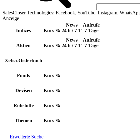
SalesCloser Technologies: Facebook, YouTube, Instagram, WhatsAp
Anzeige
News
Aufrufe
Indizes
Kurs
%
24 h / 7 T
7 Tage
News
Aufrufe
Aktien
Kurs
%
24 h / 7 T
7 Tage
Xetra-Orderbuch
Fonds
Kurs
%
Devisen
Kurs
%
Rohstoffe
Kurs
%
Themen
Kurs
%
Erweiterte Suche