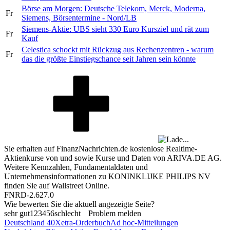
Börse am Morgen: Deutsche Telekom, Merck, Moderna,
Fr
Siemens, Börsentermine - Nord/LB
Siemens-Aktie: UBS sieht 330 Euro Kursziel und rät zum
Fr
Kauf
Celestica schockt mit Rückzug aus Rechenzentren - warum
Fr
das die größte Einstiegschance seit Jahren sein könnte
Sie erhalten auf FinanzNachrichten.de kostenlose Realtime-
Aktienkurse von
und
sowie Kurse und Daten von
ARIVA.DE AG
.
Weitere Kennzahlen, Fundamentaldaten und
Unternehmensinformationen zu KONINKLIJKE PHILIPS NV
finden Sie auf
Wallstreet Online
.
FNRD-2.627.0
Wie bewerten Sie die aktuell angezeigte Seite?
sehr gut
1
2
3
4
5
6
schlecht
Problem melden
Deutschland 40
Xetra-Orderbuch
Ad hoc-Mitteilungen