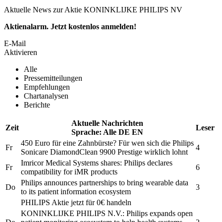
Aktuelle News zur Aktie KONINKLIJKE PHILIPS NV
Aktienalarm. Jetzt kostenlos anmelden!
E-Mail
Aktivieren
Alle
Pressemitteilungen
Empfehlungen
Chartanalysen
Berichte
Aktuelle Nachrichten
Zeit
Leser
Sprache:
Alle
DE
EN
450 Euro für eine Zahnbürste? Für wen sich die
Philips
Fr
4
Sonicare DiamondClean 9900 Prestige wirklich lohnt
Imricor Medical Systems shares:
Philips
declares
Fr
6
compatibility for iMR products
Philips
announces partnerships to bring wearable data
Do
3
to its patient information ecosystem
PHILIPS
Aktie jetzt für 0€ handeln
KONINKLIJKE PHILIPS N.V.:
Philips
expands open