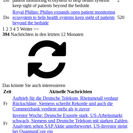
Do
patient monitoring ecosystem to help health systems
2
keep sight of patients beyond the bedside
Royal Philips:
Philips
expands open patient monitoring
Do
ecosystem to help health systems keep sight of patients
520
beyond the bedside
1
2
3
4
5
Weiter >>
394
Nachrichten in den letzten 12 Monaten
Das könnte Sie auch interessieren
Zeit
Aktuelle Nachrichten
Auftrieb für die Deutsche Telekom, Rheinmetall verdaut
Fr
Rückschläge, Siemens schreibt Rekorde und auch die
Commerzbank verdient mehr als je zuvor
Investor Woche: Deutsche Exporte stark, US-Arbeitsmarkt
schwach, Siemens und Deutsche Telekom mit starken Zahlen,
Fr
Analysten sehen SAP Aktie unterbewertet, US-Investor steigt
bei QuantumCore ein