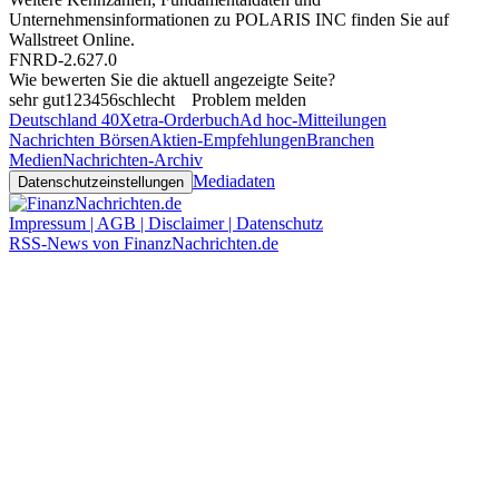
Unternehmensinformationen zu POLARIS INC finden Sie auf
Wallstreet Online
.
FNRD-2.627.0
Wie bewerten Sie die aktuell angezeigte Seite?
sehr gut
1
2
3
4
5
6
schlecht
Problem melden
Deutschland 40
Xetra-Orderbuch
Ad hoc-Mitteilungen
Nachrichten Börsen
Aktien-Empfehlungen
Branchen
Medien
Nachrichten-Archiv
Mediadaten
Datenschutzeinstellungen
Impressum | AGB | Disclaimer | Datenschutz
RSS-News von FinanzNachrichten.de