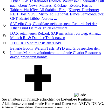
Aktien KW 32 Rekorde! Endlich. Weiter so? Überkauft? Luft
nach oben? News. Mutares. Klöckner. Evotec. Knaus
Sa
Tabbert. WashTec. All Stabilus. ElringKlinger. Hamborner
REIT. Jost. SUSS MicroTec. Rational. Elmos Semiconductor.
GFT. Bastei Lübbe. Nordex ...
SAP gibt Gas, Cloudflare treibt an, neue Rekorde bei der
Sa
Allianz und Daimler Truck enttäuscht
DAX setzt neuen Rekord: SAP marschiert vorweg, Allianz,
Fr
Munich Re & Daimler Truck patzen
Fr
JEFFERIES stuft Tesla auf 'Hold'
Batterie-Boom: Warum Tesla, BYD und Großspeicher den
Sa
Lithium-Markt revolutionieren - und wie Chariot Resources
davon profitieren könnte
Sie erhalten auf FinanzNachrichten.de kostenlose Realtime-
Aktienkurse von
und
sowie Kurse und Daten von
ARIVA.DE AG
.
Weitere Kennzahlen, Fundamentaldaten und