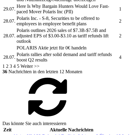
Here Is Why Bargain Hunters Would Love Fast-
29.07.
1
paced Mover
Polaris Inc
(PII)
Polaris Inc.
- S-8, Securities to be offered to
28.07.
2
employees in employee benefit plans
Polaris
outlines 2026 sales of $7.3B-$7.5B and
28.07.
adjusted EPS of $3.00-$3.10 as tariff refunds lift
2
outlook
POLARIS
Aktie jetzt für 0€ handeln
Polaris
rallies after solid demand and tariff refunds
28.07.
4
boost Q2 results
1
2
3
4
5
Weiter >>
36
Nachrichten in den letzten 12 Monaten
Das könnte Sie auch interessieren
Zeit
Aktuelle Nachrichten