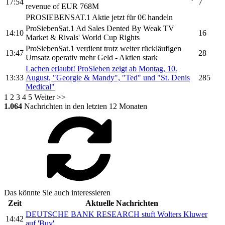
17:54
7
revenue of EUR 768M
PROSIEBENSAT.1
Aktie jetzt für 0€ handeln
ProSiebenSat.1
Ad Sales Dented By Weak TV
14:10
16
Market & Rivals' World Cup Rights
ProSiebenSat.1
verdient trotz weiter rückläufigen
13:47
28
Umsatz operativ mehr Geld - Aktien stark
Lachen erlaubt!
ProSieben
zeigt ab Montag, 10.
13:33
August, "Georgie & Mandy", "Ted" und "St. Denis
285
Medical"
1
2
3
4
5
Weiter >>
1.064
Nachrichten in den letzten 12 Monaten
Das könnte Sie auch interessieren
Zeit
Aktuelle Nachrichten
DEUTSCHE BANK RESEARCH stuft Wolters Kluwer
14:42
auf 'Buy'