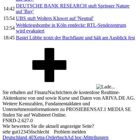
DEUTSCHE BANK RESEARCH stuft Springer Nature
14:42
auf 'Buy'
15:54
UBS stuft Wolters Kluwer auf 'Neutral'
Weltkriegsbombe in Köln entdeckt: RTL-Sendezentrum
12:54
wird evakuiert
18:45
Bastei Lübbe trotzt der Buchflaute und hält am Ausblick fest
Sie erhalten auf FinanzNachrichten.de kostenlose Realtime-
Aktienkurse von
und
sowie Kurse und Daten von
ARIVA.DE AG
.
Weitere Kennzahlen, Fundamentaldaten und
Unternehmensinformationen zu PROSIEBENSAT.1 MEDIA SE
finden Sie auf
Wallstreet Online
.
FNRD-2.627.0
Wie bewerten Sie die aktuell angezeigte Seite?
sehr gut
1
2
3
4
5
6
schlecht
Problem melden
Deutschland 40
Xetra-Orderbuch
Ad hoc-Mitteilungen