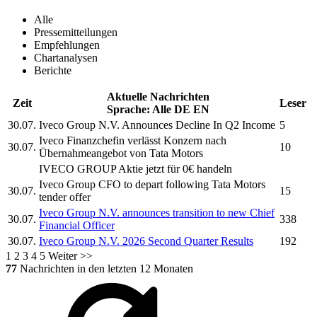
Alle
Pressemitteilungen
Empfehlungen
Chartanalysen
Berichte
Aktuelle Nachrichten
Zeit
Leser
Sprache:
Alle
DE
EN
30.07.
Iveco Group N.V.
Announces Decline In Q2 Income
5
Iveco
Finanzchefin verlässt Konzern nach
30.07.
10
Übernahmeangebot von Tata Motors
IVECO GROUP
Aktie jetzt für 0€ handeln
Iveco Group
CFO to depart following Tata Motors
30.07.
15
tender offer
Iveco Group N.V.
announces transition to new Chief
30.07.
338
Financial Officer
30.07.
Iveco Group N.V.
2026 Second Quarter Results
192
1
2
3
4
5
Weiter >>
77
Nachrichten in den letzten 12 Monaten