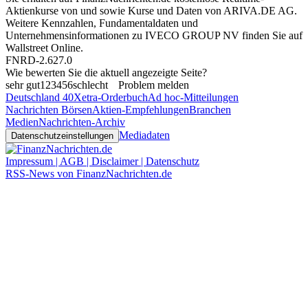
Aktienkurse von
und
sowie Kurse und Daten von
ARIVA.DE AG
.
Weitere Kennzahlen, Fundamentaldaten und
Unternehmensinformationen zu IVECO GROUP NV finden Sie auf
Wallstreet Online
.
FNRD-2.627.0
Wie bewerten Sie die aktuell angezeigte Seite?
sehr gut
1
2
3
4
5
6
schlecht
Problem melden
Deutschland 40
Xetra-Orderbuch
Ad hoc-Mitteilungen
Nachrichten Börsen
Aktien-Empfehlungen
Branchen
Medien
Nachrichten-Archiv
Mediadaten
Datenschutzeinstellungen
Impressum | AGB | Disclaimer | Datenschutz
RSS-News von FinanzNachrichten.de