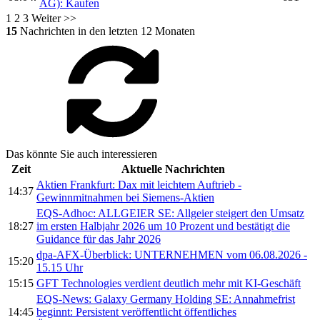
AG): Kaufen
1
2
3
Weiter >>
15
Nachrichten in den letzten 12 Monaten
Das könnte Sie auch interessieren
Zeit
Aktuelle Nachrichten
Aktien Frankfurt: Dax mit leichtem Auftrieb -
14:37
Gewinnmitnahmen bei Siemens-Aktien
EQS-Adhoc: ALLGEIER SE: Allgeier steigert den Umsatz
18:27
im ersten Halbjahr 2026 um 10 Prozent und bestätigt die
Guidance für das Jahr 2026
dpa-AFX-Überblick: UNTERNEHMEN vom 06.08.2026 -
15:20
15.15 Uhr
15:15
GFT Technologies verdient deutlich mehr mit KI-Geschäft
EQS-News: Galaxy Germany Holding SE: Annahmefrist
14:45
beginnt: Persistent veröffentlicht öffentliches