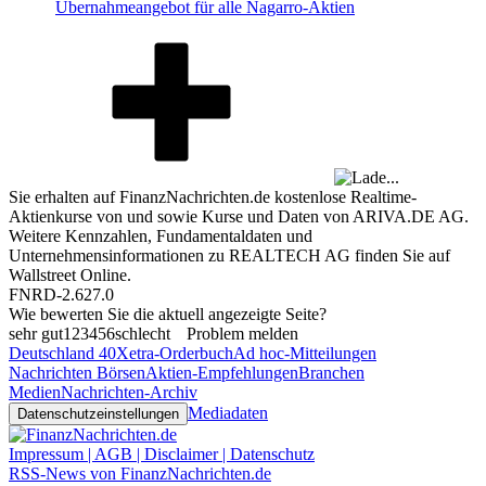
Übernahmeangebot für alle Nagarro-Aktien
Sie erhalten auf FinanzNachrichten.de kostenlose Realtime-
Aktienkurse von
und
sowie Kurse und Daten von
ARIVA.DE AG
.
Weitere Kennzahlen, Fundamentaldaten und
Unternehmensinformationen zu REALTECH AG finden Sie auf
Wallstreet Online
.
FNRD-2.627.0
Wie bewerten Sie die aktuell angezeigte Seite?
sehr gut
1
2
3
4
5
6
schlecht
Problem melden
Deutschland 40
Xetra-Orderbuch
Ad hoc-Mitteilungen
Nachrichten Börsen
Aktien-Empfehlungen
Branchen
Medien
Nachrichten-Archiv
Mediadaten
Datenschutzeinstellungen
Impressum | AGB | Disclaimer | Datenschutz
RSS-News von FinanzNachrichten.de