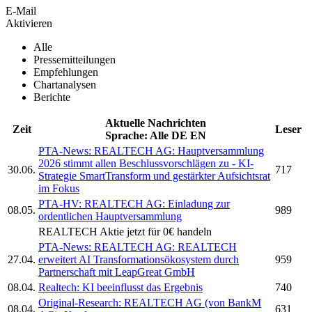
E-Mail
Aktivieren
Alle
Pressemitteilungen
Empfehlungen
Chartanalysen
Berichte
Aktuelle Nachrichten
Zeit
Leser
Sprache:
Alle
DE
EN
PTA-News:
REALTECH AG:
Hauptversammlung
2026 stimmt allen Beschlussvorschlägen zu - KI-
30.06.
717
Strategie SmartTransform und gestärkter Aufsichtsrat
im Fokus
PTA-HV:
REALTECH AG:
Einladung zur
08.05.
989
ordentlichen Hauptversammlung
REALTECH
Aktie jetzt für 0€ handeln
PTA-News:
REALTECH AG:
REALTECH
27.04.
erweitert AI Transformationsökosystem durch
959
Partnerschaft mit LeapGreat GmbH
08.04.
Realtech:
KI beeinflusst das Ergebnis
740
Original-Research:
REALTECH AG
(von BankM
08.04.
631