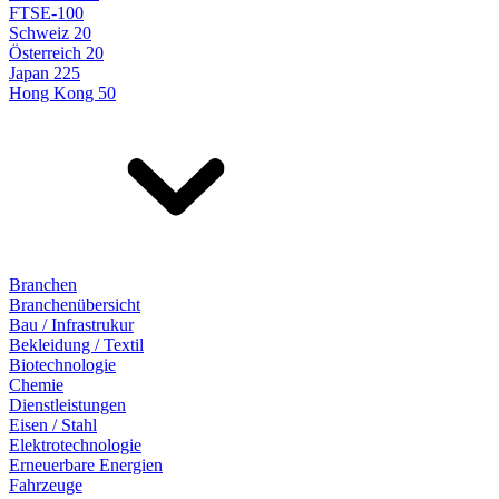
FTSE-100
Schweiz 20
Österreich 20
Japan 225
Hong Kong 50
Branchen
Branchenübersicht
Bau / Infrastrukur
Bekleidung / Textil
Biotechnologie
Chemie
Dienstleistungen
Eisen / Stahl
Elektrotechnologie
Erneuerbare Energien
Fahrzeuge