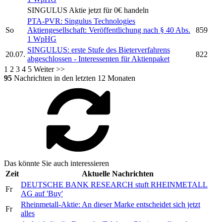
SINGULUS
Aktie jetzt für 0€ handeln
PTA-PVR:
Singulus Technologies
So
Aktiengesellschaft:
Veröffentlichung nach § 40 Abs.
859
1 WpHG
SINGULUS:
erste Stufe des Bieterverfahrens
20.07.
822
abgeschlossen - Interessenten für Aktienpaket
1
2
3
4
5
Weiter >>
95
Nachrichten in den letzten 12 Monaten
Das könnte Sie auch interessieren
Zeit
Aktuelle Nachrichten
DEUTSCHE BANK RESEARCH stuft RHEINMETALL
Fr
AG auf 'Buy'
Rheinmetall-Aktie: An dieser Marke entscheidet sich jetzt
Fr
alles