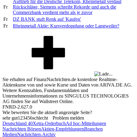
Auftrieb für die Deutsche Telekom, Rheinmetall verdaut
Fr
Rückschläge, Siemens schreibt Rekorde und auch die
Commerzbank verdient mehr als je zuvor
Fr
DZ BANK stuft Renk auf 'Kaufen'
Fr
Rheinmetall Aktie: Kursverdopplung oder Langweiler?
Sie erhalten auf FinanzNachrichten.de kostenlose Realtime-
Aktienkurse von
und
sowie Kurse und Daten von
ARIVA.DE AG
.
Weitere Kennzahlen, Fundamentaldaten und
Unternehmensinformationen zu SINGULUS TECHNOLOGIES
AG finden Sie auf
Wallstreet Online
.
FNRD-2.627.0
Wie bewerten Sie die aktuell angezeigte Seite?
sehr gut
1
2
3
4
5
6
schlecht
Problem melden
Deutschland 40
Xetra-Orderbuch
Ad hoc-Mitteilungen
Nachrichten Börsen
Aktien-Empfehlungen
Branchen
Medien
Nachrichten-Archiv