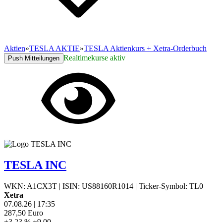
Aktien
»
TESLA AKTIE
»
TESLA Aktienkurs + Xetra-Orderbuch
Realtimekurse aktiv
Push Mitteilungen
TESLA INC
WKN: A1CX3T
|
ISIN: US88160R1014
|
Ticker-Symbol: TL0
Xetra
07.08.26
|
17:35
287,50
Euro
+3,23 %
+9,00