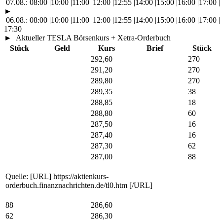
07.08.:
08:00
|
10:00
|
11:00
|
12:00
|
12:55
|
14:00
|
15:00
|
16:00
|
17:00
|
►
06.08.:
08:00
|
10:00
|
11:00
|
12:00
|
12:55
|
14:00
|
15:00
|
16:00
|
17:00
|
17:30
►
Aktueller TESLA Börsenkurs + Xetra-Orderbuch
Stück
Geld
Kurs
Brief
Stück
292,60
270
291,20
270
289,80
270
289,35
38
288,85
18
288,80
60
287,50
16
287,40
16
287,30
62
287,00
88
Quelle: [URL] https://aktienkurs-
orderbuch.finanznachrichten.de/tl0.htm [/URL]
88
286,60
62
286,30