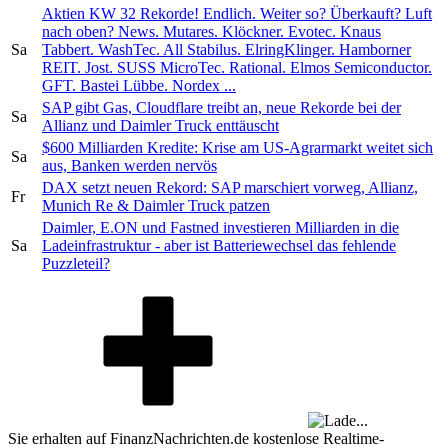
Aktien KW 32 Rekorde! Endlich. Weiter so? Überkauft? Luft
nach oben? News. Mutares. Klöckner. Evotec. Knaus
Sa
Tabbert. WashTec. All Stabilus. ElringKlinger. Hamborner
REIT. Jost. SUSS MicroTec. Rational. Elmos Semiconductor.
GFT. Bastei Lübbe. Nordex ...
SAP gibt Gas, Cloudflare treibt an, neue Rekorde bei der
Sa
Allianz und Daimler Truck enttäuscht
$600 Milliarden Kredite: Krise am US-Agrarmarkt weitet sich
Sa
aus, Banken werden nervös
DAX setzt neuen Rekord: SAP marschiert vorweg, Allianz,
Fr
Munich Re & Daimler Truck patzen
Daimler, E.ON und Fastned investieren Milliarden in die
Sa
Ladeinfrastruktur - aber ist Batteriewechsel das fehlende
Puzzleteil?
Sie erhalten auf FinanzNachrichten.de kostenlose Realtime-