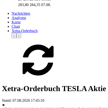
283,80
284,35
07.08.
Nachrichten
Analysen
Kurse
Chart
Xetra-Orderbuch
‹
›
Xetra-Orderbuch TESLA Aktie
Stand:
07.08.2026 17:45:10
►