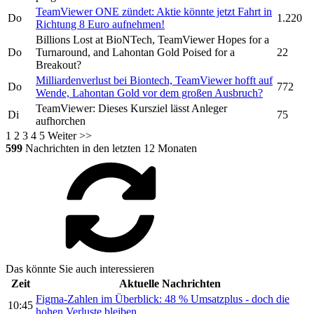
TeamViewer
ONE zündet: Aktie könnte jetzt Fahrt in
Do
1.220
Richtung 8 Euro aufnehmen!
Billions Lost at BioNTech,
TeamViewer
Hopes for a
Do
Turnaround, and Lahontan Gold Poised for a
22
Breakout?
Milliardenverlust bei Biontech,
TeamViewer
hofft auf
Do
772
Wende, Lahontan Gold vor dem großen Ausbruch?
TeamViewer:
Dieses Kursziel lässt Anleger
Di
75
aufhorchen
1
2
3
4
5
Weiter >>
599
Nachrichten in den letzten 12 Monaten
Das könnte Sie auch interessieren
Zeit
Aktuelle Nachrichten
Figma-Zahlen im Überblick: 48 % Umsatzplus - doch die
10:45
hohen Verluste bleiben