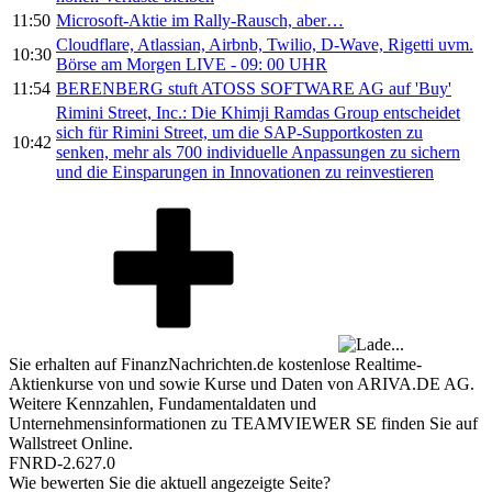
11:50
Microsoft-Aktie im Rally-Rausch, aber…
Cloudflare, Atlassian, Airbnb, Twilio, D-Wave, Rigetti uvm.
10:30
Börse am Morgen LIVE - 09: 00 UHR
11:54
BERENBERG stuft ATOSS SOFTWARE AG auf 'Buy'
Rimini Street, Inc.: Die Khimji Ramdas Group entscheidet
sich für Rimini Street, um die SAP-Supportkosten zu
10:42
senken, mehr als 700 individuelle Anpassungen zu sichern
und die Einsparungen in Innovationen zu reinvestieren
Sie erhalten auf FinanzNachrichten.de kostenlose Realtime-
Aktienkurse von
und
sowie Kurse und Daten von
ARIVA.DE AG
.
Weitere Kennzahlen, Fundamentaldaten und
Unternehmensinformationen zu TEAMVIEWER SE finden Sie auf
Wallstreet Online
.
FNRD-2.627.0
Wie bewerten Sie die aktuell angezeigte Seite?