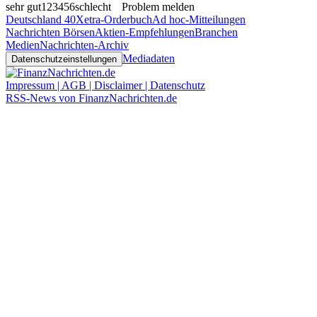
sehr gut
1
2
3
4
5
6
schlecht
Problem melden
Deutschland 40
Xetra-Orderbuch
Ad hoc-Mitteilungen
Nachrichten Börsen
Aktien-Empfehlungen
Branchen
Medien
Nachrichten-Archiv
Mediadaten
Datenschutzeinstellungen
Impressum | AGB | Disclaimer | Datenschutz
RSS-News von FinanzNachrichten.de