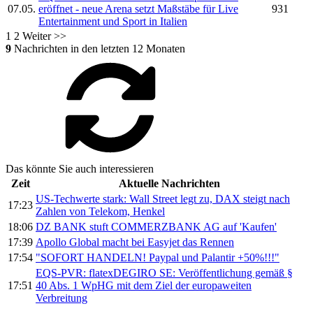
07.05.
eröffnet - neue Arena setzt Maßstäbe für Live
931
Entertainment und Sport in Italien
1
2
Weiter >>
9
Nachrichten in den letzten 12 Monaten
Das könnte Sie auch interessieren
Zeit
Aktuelle Nachrichten
US-Techwerte stark: Wall Street legt zu, DAX steigt nach
17:23
Zahlen von Telekom, Henkel
18:06
DZ BANK stuft COMMERZBANK AG auf 'Kaufen'
17:39
Apollo Global macht bei Easyjet das Rennen
17:54
"SOFORT HANDELN! Paypal und Palantir +50%!!!"
EQS-PVR: flatexDEGIRO SE: Veröffentlichung gemäß §
17:51
40 Abs. 1 WpHG mit dem Ziel der europaweiten
Verbreitung