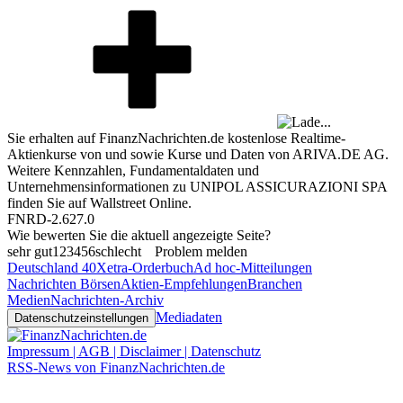
Sie erhalten auf FinanzNachrichten.de kostenlose Realtime-
Aktienkurse von
und
sowie Kurse und Daten von
ARIVA.DE AG
.
Weitere Kennzahlen, Fundamentaldaten und
Unternehmensinformationen zu UNIPOL ASSICURAZIONI SPA
finden Sie auf
Wallstreet Online
.
FNRD-2.627.0
Wie bewerten Sie die aktuell angezeigte Seite?
sehr gut
1
2
3
4
5
6
schlecht
Problem melden
Deutschland 40
Xetra-Orderbuch
Ad hoc-Mitteilungen
Nachrichten Börsen
Aktien-Empfehlungen
Branchen
Medien
Nachrichten-Archiv
Mediadaten
Datenschutzeinstellungen
Impressum | AGB | Disclaimer | Datenschutz
RSS-News von FinanzNachrichten.de