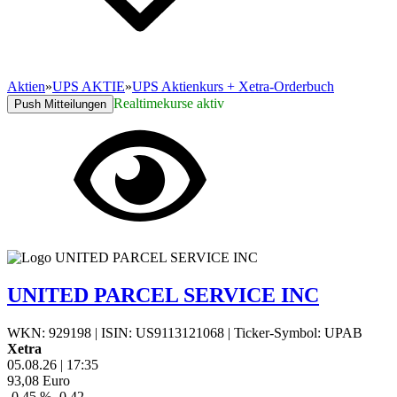
Aktien
»
UPS AKTIE
»
UPS Aktienkurs + Xetra-Orderbuch
Realtimekurse aktiv
Push Mitteilungen
UNITED PARCEL SERVICE INC
WKN: 929198
|
ISIN: US9113121068
|
Ticker-Symbol: UPAB
Xetra
05.08.26
|
17:35
93,08
Euro
-0,45 %
-0,42