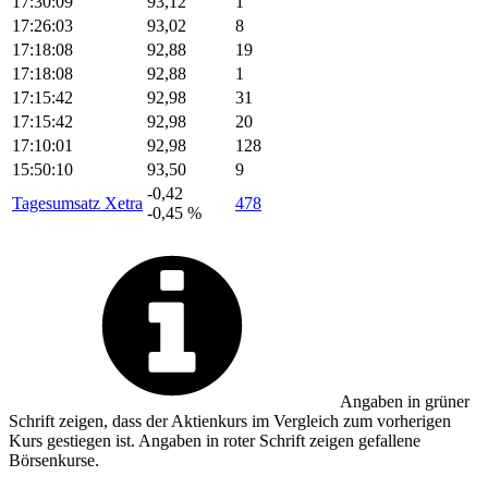
17:30:09
93,12
1
17:26:03
93,02
8
17:18:08
92,88
19
17:18:08
92,88
1
17:15:42
92,98
31
17:15:42
92,98
20
17:10:01
92,98
128
15:50:10
93,50
9
-0,42
Tagesumsatz Xetra
478
-0,45 %
Angaben in
grüner
Schrift zeigen, dass der Aktienkurs im Vergleich zum vorherigen
Kurs gestiegen ist. Angaben in
roter
Schrift zeigen gefallene
Börsenkurse.