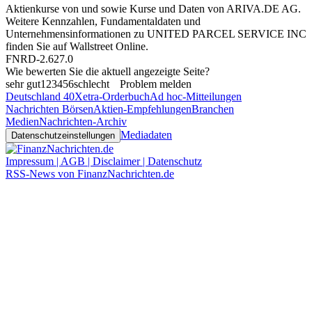
Aktienkurse von
und
sowie Kurse und Daten von
ARIVA.DE AG
.
Weitere Kennzahlen, Fundamentaldaten und
Unternehmensinformationen zu UNITED PARCEL SERVICE INC
finden Sie auf
Wallstreet Online
.
FNRD-2.627.0
Wie bewerten Sie die aktuell angezeigte Seite?
sehr gut
1
2
3
4
5
6
schlecht
Problem melden
Deutschland 40
Xetra-Orderbuch
Ad hoc-Mitteilungen
Nachrichten Börsen
Aktien-Empfehlungen
Branchen
Medien
Nachrichten-Archiv
Mediadaten
Datenschutzeinstellungen
Impressum | AGB | Disclaimer | Datenschutz
RSS-News von FinanzNachrichten.de