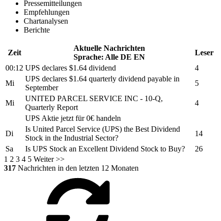
Pressemitteilungen
Empfehlungen
Chartanalysen
Berichte
Aktuelle Nachrichten
Zeit
Leser
Sprache:
Alle
DE
EN
00:12
UPS
declares $1.64 dividend
4
UPS
declares $1.64 quarterly dividend payable in
Mi
5
September
UNITED PARCEL SERVICE INC
- 10-Q,
Mi
4
Quarterly Report
UPS
Aktie jetzt für 0€ handeln
Is
United Parcel Service
(UPS) the Best Dividend
Di
14
Stock in the Industrial Sector?
Sa
Is
UPS
Stock an Excellent Dividend Stock to Buy?
26
1
2
3
4
5
Weiter >>
317
Nachrichten in den letzten 12 Monaten