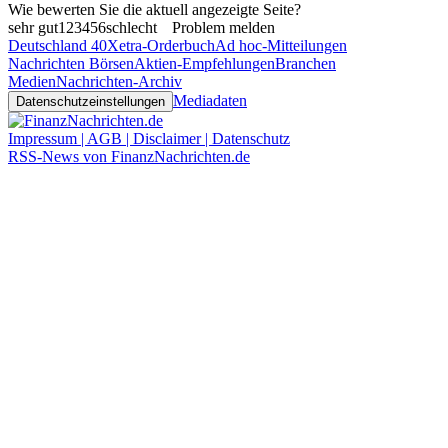
Wie bewerten Sie die aktuell angezeigte Seite?
sehr gut
1
2
3
4
5
6
schlecht
Problem melden
Deutschland 40
Xetra-Orderbuch
Ad hoc-Mitteilungen
Nachrichten Börsen
Aktien-Empfehlungen
Branchen
Medien
Nachrichten-Archiv
Mediadaten
Datenschutzeinstellungen
Impressum | AGB | Disclaimer | Datenschutz
RSS-News von FinanzNachrichten.de