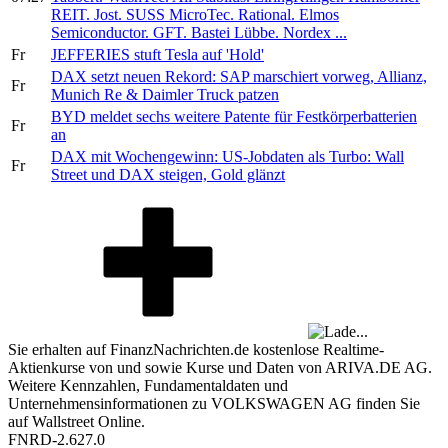
REIT. Jost. SUSS MicroTec. Rational. Elmos
Semiconductor. GFT. Bastei Lübbe. Nordex ...
Fr
JEFFERIES stuft Tesla auf 'Hold'
DAX setzt neuen Rekord: SAP marschiert vorweg, Allianz,
Fr
Munich Re & Daimler Truck patzen
BYD meldet sechs weitere Patente für Festkörperbatterien
Fr
an
DAX mit Wochengewinn: US-Jobdaten als Turbo: Wall
Fr
Street und DAX steigen, Gold glänzt
Sie erhalten auf FinanzNachrichten.de kostenlose Realtime-
Aktienkurse von
und
sowie Kurse und Daten von
ARIVA.DE AG
.
Weitere Kennzahlen, Fundamentaldaten und
Unternehmensinformationen zu VOLKSWAGEN AG finden Sie
auf
Wallstreet Online
.
FNRD-2.627.0