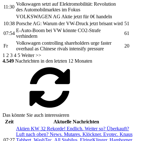
Volkswagen
setzt auf Elektromobilität: Revolution
11:30
des Automobilmarktes im Fokus
VOLKSWAGEN AG
Aktie jetzt für 0€ handeln
10:38
Porsche AG: Warum der
VW-
Druck jetzt brisant wird
51
E-Auto-Boom bei
VW
könnte CO2-Strafe
07:54
61
verhindern
Volkswagen
controlling shareholders urge faster
Fr
20
overhaul as Chinese rivals intensify pressure
1
2
3
4
5
Weiter >>
4.549
Nachrichten in den letzten 12 Monaten
Das könnte Sie auch interessieren
Zeit
Aktuelle Nachrichten
Aktien KW 32 Rekorde! Endlich. Weiter so? Überkauft?
Luft nach oben? News. Mutares. Klöckner. Evotec. Knaus
07:27
Tabbert. WashTec. All Stabilus. ElringKlinger. Hamborner