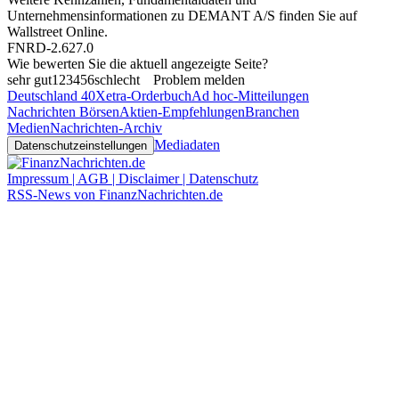
Unternehmensinformationen zu DEMANT A/S finden Sie auf
Wallstreet Online
.
FNRD-2.627.0
Wie bewerten Sie die aktuell angezeigte Seite?
sehr gut
1
2
3
4
5
6
schlecht
Problem melden
Deutschland 40
Xetra-Orderbuch
Ad hoc-Mitteilungen
Nachrichten Börsen
Aktien-Empfehlungen
Branchen
Medien
Nachrichten-Archiv
Mediadaten
Datenschutzeinstellungen
Impressum | AGB | Disclaimer | Datenschutz
RSS-News von FinanzNachrichten.de