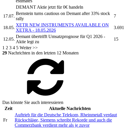
estimates
DEMANT
Aktie jetzt für 0€ handeln
Bernstein turns cautious on
Demant
after 33% stock
17.07.
7
rally
XETR NEW INSTRUMENTS AVAILABLE ON
18.05.
3.691
XETRA - 18.05.2026
Demant
übertrifft Umsatzprognose für Q1 2026 -
12.05.
15
Aktie legt zu
1
2
3
4
5
Weiter >>
29
Nachrichten in den letzten 12 Monaten
Das könnte Sie auch interessieren
Zeit
Aktuelle Nachrichten
Auftrieb für die Deutsche Telekom, Rheinmetall verdaut
Fr
Rückschläge, Siemens schreibt Rekorde und auch die
Commerzbank verdient mehr als je zuvor