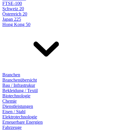
FTSE-100
Schweiz 20
Österreich 20
Japan 225
Hong Kong 50
Branchen
Branchenübersicht
Bau / Infrastrukur
Bekleidung / Textil
Biotechnologie
Chemie
Dienstleistungen
Eisen / Stahl
Elektrotechnologie
Erneuerbare Energien
Fahrzeuge