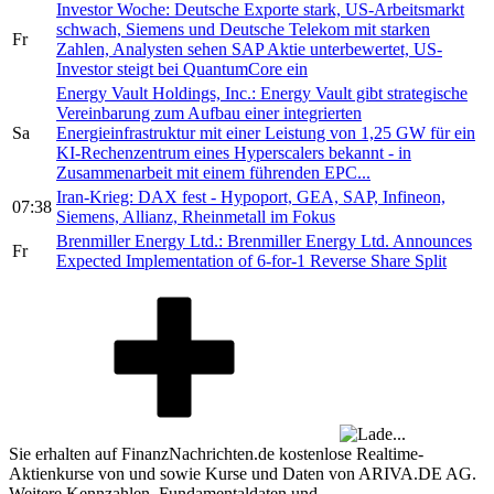
Investor Woche: Deutsche Exporte stark, US-Arbeitsmarkt
schwach, Siemens und Deutsche Telekom mit starken
Fr
Zahlen, Analysten sehen SAP Aktie unterbewertet, US-
Investor steigt bei QuantumCore ein
Energy Vault Holdings, Inc.: Energy Vault gibt strategische
Vereinbarung zum Aufbau einer integrierten
Sa
Energieinfrastruktur mit einer Leistung von 1,25 GW für ein
KI-Rechenzentrum eines Hyperscalers bekannt - in
Zusammenarbeit mit einem führenden EPC...
Iran-Krieg: DAX fest - Hypoport, GEA, SAP, Infineon,
07:38
Siemens, Allianz, Rheinmetall im Fokus
Brenmiller Energy Ltd.: Brenmiller Energy Ltd. Announces
Fr
Expected Implementation of 6-for-1 Reverse Share Split
Sie erhalten auf FinanzNachrichten.de kostenlose Realtime-
Aktienkurse von
und
sowie Kurse und Daten von
ARIVA.DE AG
.
Weitere Kennzahlen, Fundamentaldaten und