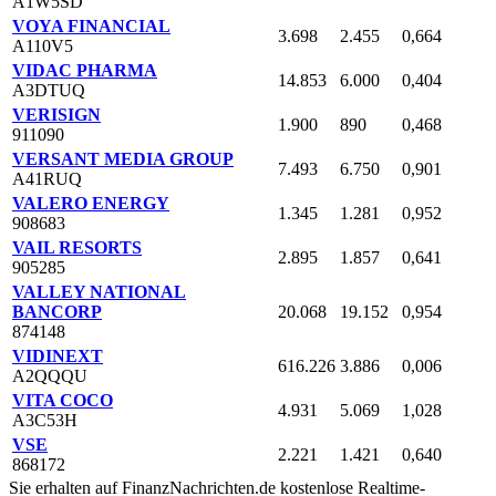
A1W5SD
VOYA FINANCIAL
3.698
2.455
0,664
A110V5
VIDAC PHARMA
14.853
6.000
0,404
A3DTUQ
VERISIGN
1.900
890
0,468
911090
VERSANT MEDIA GROUP
7.493
6.750
0,901
A41RUQ
VALERO ENERGY
1.345
1.281
0,952
908683
VAIL RESORTS
2.895
1.857
0,641
905285
VALLEY NATIONAL
BANCORP
20.068
19.152
0,954
874148
VIDINEXT
616.226
3.886
0,006
A2QQQU
VITA COCO
4.931
5.069
1,028
A3C53H
VSE
2.221
1.421
0,640
868172
Sie erhalten auf FinanzNachrichten.de kostenlose Realtime-