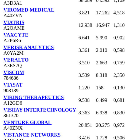
58.089
64.392
1,109
A3D3A1
VIROMED MEDICAL
3.821
17.262
4,518
A40ZVN
VIATRIS
12.938
16.947
1,310
A2QAME
VAXCYTE
6.641
5.990
0,902
A2P6R6
VERISK ANALYTICS
3.361
2.010
0,598
A0YA2M
VERALTO
3.510
2.663
0,759
A3ES7Q
VISCOM
3.539
8.318
2,350
784686
VIASAT
1.220
158
0,130
908189
VIKING THERAPEUTICS
9.538
6.499
0,681
A12GD6
VISHAY INTERTECHNOLOGY
8.363
6.938
0,830
861320
VENTURE GLOBAL
20.851
20.275
0,972
A40ZNX
VISTANCE NETWORKS
3.416
1.728
0,506