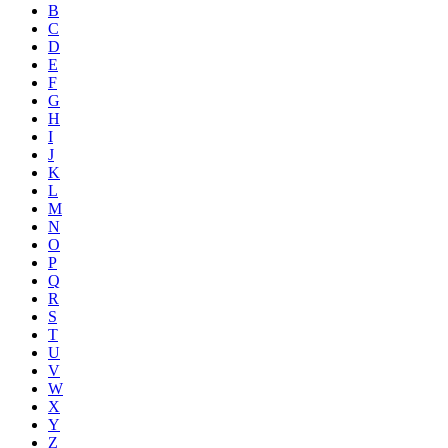
B
C
D
E
F
G
H
I
J
K
L
M
N
O
P
Q
R
S
T
U
V
W
X
Y
Z