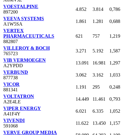
VOESTALPINE
4.852
3.814
0,786
897200
VEEVA SYSTEMS
1.861
1.281
0,688
A1W5SA
VERTEX
PHARMACEUTICALS
621
757
1,219
882807
VILLEROY & BOCH
3.271
5.192
1,587
765723
VIB VERMOEGEN
13.091
16.981
1,297
A2YPDD
VERBUND
3.062
3.162
1,033
877738
VICOR
1.191
295
0,248
881341
VOLTATRON
14.449
11.461
0,793
A2E4LE
VIPER ENERGY
6.021
6.335
1,052
A41F4Y
VIVENDI
11.622
13.450
1,157
591068
VERVE GROUP MEDIA