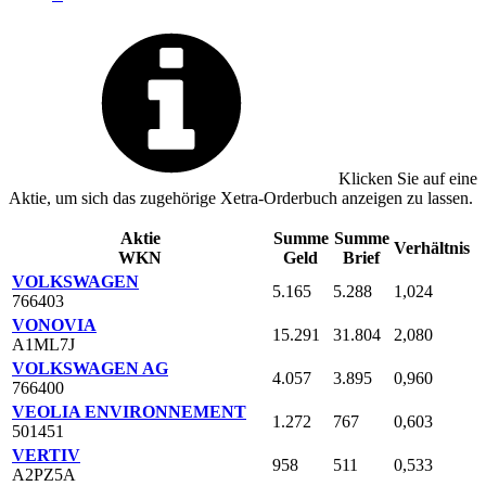
Klicken Sie auf eine
Aktie, um sich das zugehörige Xetra-Orderbuch anzeigen zu lassen.
Aktie
Summe
Summe
Verhältnis
WKN
Geld
Brief
VOLKSWAGEN
5.165
5.288
1,024
766403
VONOVIA
15.291
31.804
2,080
A1ML7J
VOLKSWAGEN AG
4.057
3.895
0,960
766400
VEOLIA ENVIRONNEMENT
1.272
767
0,603
501451
VERTIV
958
511
0,533
A2PZ5A