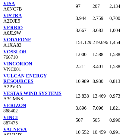
VISA
97
207
2,134
A0NC7B
VISTRA
3.944
2.759
0,700
A2DJE5
VERBIO
3.667
3.683
1,004
A0JL9W
VODAFONE
151.129
219.696
1,454
A1XA83
VOSSLOH
1.000
1.588
1,588
766710
VINCORION
2.211
3.401
1,538
VNC001
VULCAN ENERGY
RESOURCES
10.989
8.930
0,813
A2PV3A
VESTAS WIND SYSTEMS
13.838
13.469
0,973
A3CMNS
VERIZON
3.896
7.096
1,821
868402
VINCI
507
505
0,996
867475
VALNEVA
10.552
10.459
0,991
A0MVJZ