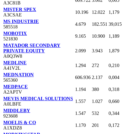
609.722
3.002
0,005
A3C81B
MISTER SPEX
10.196
12.022
1,179
A3CSAE
MS INDUSTRIE
4.679
182.551
39,015
585518
MOBOTIX
9.165
10.900
1,189
521830
MATADOR SECONDARY
PRIVATE EQUITY
2.099
3.943
1,879
A0Q3W8
MEDLINE
1.294
272
0,210
A41V2L
MEDNATION
606.936
2.137
0,004
565360
MEDPACE
1.194
380
0,318
A2APTV
MEVIS MEDICAL SOLUTIONS
1.557
1.027
0,660
A0LBFE
MIDDLEBY
1.547
532
0,344
923608
MOELIS & CO
1.170
201
0,172
A1XDZ8