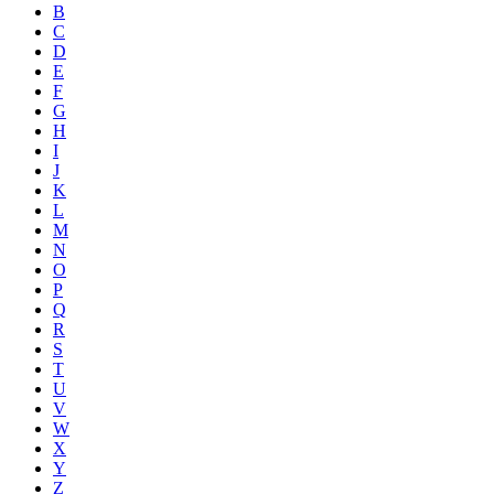
B
C
D
E
F
G
H
I
J
K
L
M
N
O
P
Q
R
S
T
U
V
W
X
Y
Z