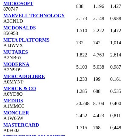
MICROSOFT
838
1.196
1,427
870747
MARVELL TECHNOLOGY
2.173
2.148
0,988
A3CNLD
MCDONALDS
1.510
2.222
1,472
856958
META PLATFORMS
732
742
1,014
A1JWVX
MUTARES
1.822
4.763
2,614
A2NB65
MODERNA
5.103
5.038
0,987
A2N9D9
MERCADOLIBRE
1.233
199
0,161
A0MYNP
MERCK & CO
1.285
688
0,535
A0YD8Q
MEDIOS
20.248
8.104
0,400
A1MMCC
MONCLER
5.452
4.423
0,811
A1W66W
MASTERCARD
1.715
768
0,448
A0F602