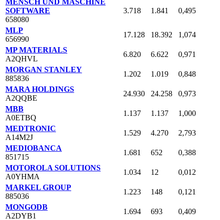
MENSCH UND MASCHINE
SOFTWARE
3.718
1.841
0,495
658080
MLP
17.128
18.392
1,074
656990
MP MATERIALS
6.820
6.622
0,971
A2QHVL
MORGAN STANLEY
1.202
1.019
0,848
885836
MARA HOLDINGS
24.930
24.258
0,973
A2QQBE
MBB
1.137
1.137
1,000
A0ETBQ
MEDTRONIC
1.529
4.270
2,793
A14M2J
MEDIOBANCA
1.681
652
0,388
851715
MOTOROLA SOLUTIONS
1.034
12
0,012
A0YHMA
MARKEL GROUP
1.223
148
0,121
885036
MONGODB
1.694
693
0,409
A2DYB1