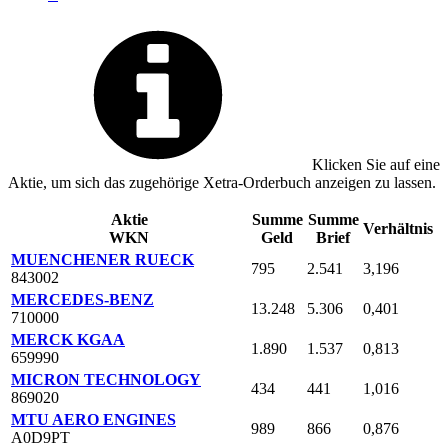
Klicken Sie auf eine
Aktie, um sich das zugehörige Xetra-Orderbuch anzeigen zu lassen.
Aktie
Summe
Summe
Verhältnis
WKN
Geld
Brief
MUENCHENER RUECK
795
2.541
3,196
843002
MERCEDES-BENZ
13.248
5.306
0,401
710000
MERCK KGAA
1.890
1.537
0,813
659990
MICRON TECHNOLOGY
434
441
1,016
869020
MTU AERO ENGINES
989
866
0,876
A0D9PT