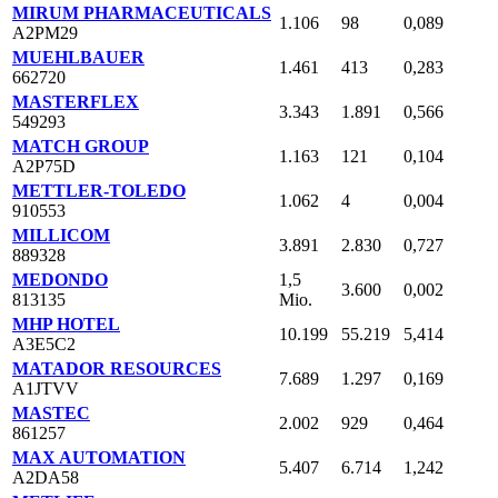
MIRUM PHARMACEUTICALS
1.106
98
0,089
A2PM29
MUEHLBAUER
1.461
413
0,283
662720
MASTERFLEX
3.343
1.891
0,566
549293
MATCH GROUP
1.163
121
0,104
A2P75D
METTLER-TOLEDO
1.062
4
0,004
910553
MILLICOM
3.891
2.830
0,727
889328
MEDONDO
1,5
3.600
0,002
813135
Mio.
MHP HOTEL
10.199
55.219
5,414
A3E5C2
MATADOR RESOURCES
7.689
1.297
0,169
A1JTVV
MASTEC
2.002
929
0,464
861257
MAX AUTOMATION
5.407
6.714
1,242
A2DA58