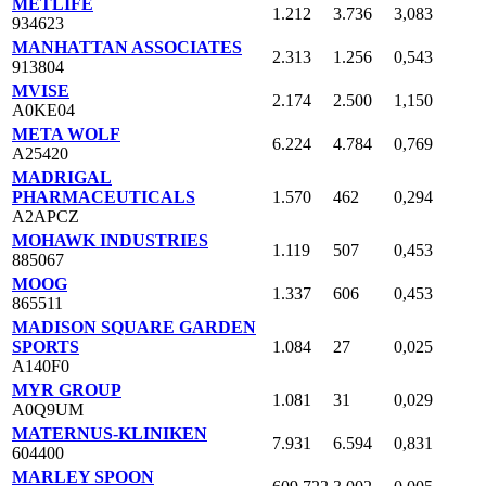
METLIFE
1.212
3.736
3,083
934623
MANHATTAN ASSOCIATES
2.313
1.256
0,543
913804
MVISE
2.174
2.500
1,150
A0KE04
META WOLF
6.224
4.784
0,769
A25420
MADRIGAL
PHARMACEUTICALS
1.570
462
0,294
A2APCZ
MOHAWK INDUSTRIES
1.119
507
0,453
885067
MOOG
1.337
606
0,453
865511
MADISON SQUARE GARDEN
SPORTS
1.084
27
0,025
A140F0
MYR GROUP
1.081
31
0,029
A0Q9UM
MATERNUS-KLINIKEN
7.931
6.594
0,831
604400
MARLEY SPOON