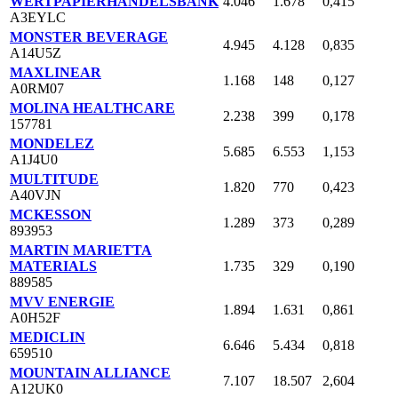
WERTPAPIERHANDELSBANK
4.046
1.678
0,415
A3EYLC
MONSTER BEVERAGE
4.945
4.128
0,835
A14U5Z
MAXLINEAR
1.168
148
0,127
A0RM07
MOLINA HEALTHCARE
2.238
399
0,178
157781
MONDELEZ
5.685
6.553
1,153
A1J4U0
MULTITUDE
1.820
770
0,423
A40VJN
MCKESSON
1.289
373
0,289
893953
MARTIN MARIETTA
MATERIALS
1.735
329
0,190
889585
MVV ENERGIE
1.894
1.631
0,861
A0H52F
MEDICLIN
6.646
5.434
0,818
659510
MOUNTAIN ALLIANCE
7.107
18.507
2,604
A12UK0