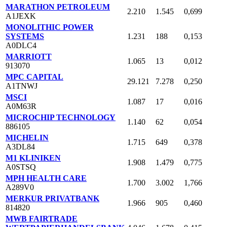
MARATHON PETROLEUM
2.210
1.545
0,699
A1JEXK
MONOLITHIC POWER
SYSTEMS
1.231
188
0,153
A0DLC4
MARRIOTT
1.065
13
0,012
913070
MPC CAPITAL
29.121
7.278
0,250
A1TNWJ
MSCI
1.087
17
0,016
A0M63R
MICROCHIP TECHNOLOGY
1.140
62
0,054
886105
MICHELIN
1.715
649
0,378
A3DL84
M1 KLINIKEN
1.908
1.479
0,775
A0STSQ
MPH HEALTH CARE
1.700
3.002
1,766
A289V0
MERKUR PRIVATBANK
1.966
905
0,460
814820
MWB FAIRTRADE